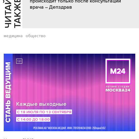
Ч
И
Т
А
Т
Е
Т
А
К
Ж
Й
Е
происходит только после консультации
врача – Депздрав
медицина
общество