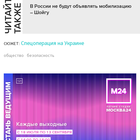
Ч
И
Т
А
Т
Е
Т
А
К
Ж
Й
Е
В России не будут объявлять мобилизацию
– Шойгу
Спецоперация на Украине
СЮЖЕТ:
общество
безопасность