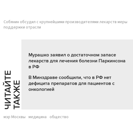
Собянин обсудил с крупнейшими производителями лекарств меры
поддержки отрасли
Мурашко заявил о достаточном запасе
лекарств для лечения болезни Паркинсона
в РФ
Ч
И
Т
А
Т
Е
Т
А
К
Ж
В Минздраве сообщили, что в РФ нет
Й
Е
дефицита препаратов для пациентов с
онкологией
мэр Москвы
медицина
общество