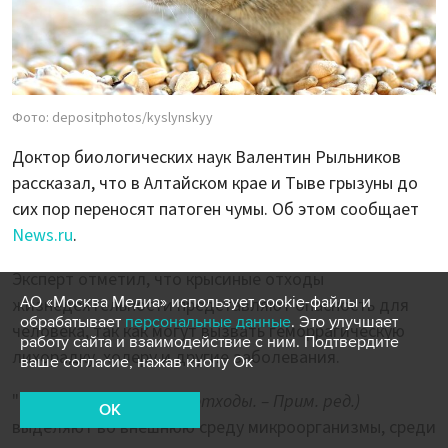
Фото: depositphotos/kyslynskyy
Доктор биологических наук Валентин Рыльников
рассказал, что в Алтайском крае и Тыве грызуны до
сих пор переносят патоген чумы. Об этом сообщает
News.ru
.
Эксперт отметил, что крысиные отходы
АО «Москва Медиа» использует cookie-файлы и
жизнедеятельности представляют опасность для
обрабатывает
персональные данные
. Это улучшает
человека, так как могут вызвать геморрагическую
работу сайта и взаимодействие с ним. Подтвердите
лихорадку, холеру и другие заболевания.
ваше согласие, нажав кнопу Ок
"Конечно опасны, они
(отходы. – Прим. ред.)
OK
выделяют во внешнюю среду микроорганизмы, среди