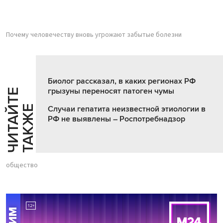
Почему человечеству вновь угрожают забытые болезни
Биолог рассказал, в каких регионах РФ
грызуны переносят патоген чумы
Ч
И
Т
А
Т
Е
Т
А
К
Ж
Й
Е
Случаи гепатита неизвестной этиологии в
РФ не выявлены – Роспотребнадзор
общество