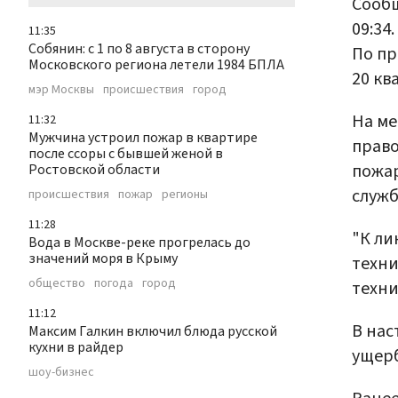
Сообщ
09:34
11:35
Собянин: с 1 по 8 августа в сторону
По пр
Московского региона летели 1984 БПЛА
20 кв
мэр Москвы
происшествия
город
На ме
11:32
Мужчина устроил пожар в квартире
право
после ссоры с бывшей женой в
пожар
Ростовской области
служб
происшествия
пожар
регионы
11:28
"К ли
Вода в Москве-реке прогрелась до
значений моря в Крыму
техни
общество
погода
город
техни
11:12
В нас
Максим Галкин включил блюда русской
кухни в райдер
ущерб
шоу-бизнес