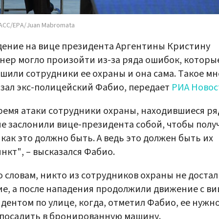
АСС/EPA/Juan Mabromata
ение на вице президента Аргентины Кристину
ер могло произойти из-за ряда ошибок, которы
шили сотрудники ее охраны и она сама. Такое м
зал экс-полицейский Фабио, передает
РИА Новос
ремя атаки сотрудники охраны, находившиеся ря
не заслонили вице-президента собой, чтобы полу
 как это должно быть. А ведь это должен быть их
нкт", – высказался Фабио.
о словам, никто из сотрудников охраны не достал
е, а после нападения продолжили движение с ви
дентом по улице, когда, отметил Фабио, ее нужн
посадить в бронированную машину.