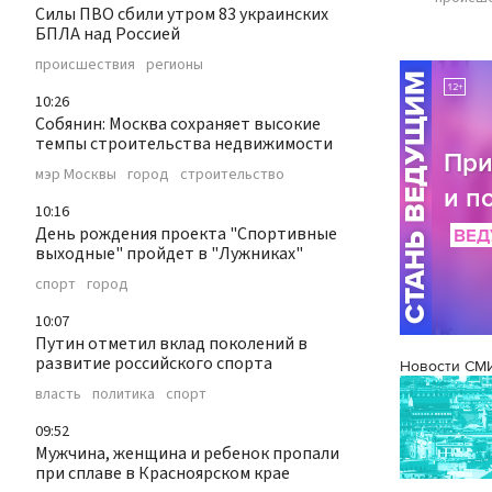
Силы ПВО сбили утром 83 украинских
БПЛА над Россией
происшествия
регионы
10:26
Собянин: Москва сохраняет высокие
темпы строительства недвижимости
мэр Москвы
город
строительство
10:16
День рождения проекта "Спортивные
выходные" пройдет в "Лужниках"
спорт
город
10:07
Путин отметил вклад поколений в
развитие российского спорта
Новости СМ
власть
политика
спорт
09:52
Мужчина, женщина и ребенок пропали
при сплаве в Красноярском крае