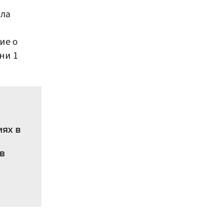
ила
ие о
ни 1
ях в
в