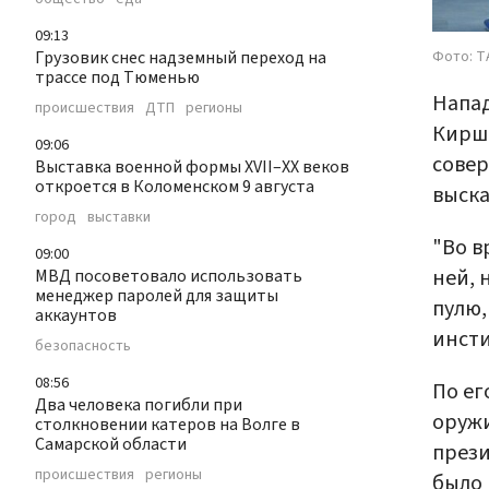
09:13
Фото: Т
Грузовик снес надземный переход на
трассе под Тюменью
Напад
происшествия
ДТП
регионы
Киршн
09:06
совер
Выставка военной формы XVII–XX веков
откроется в Коломенском 9 августа
выска
город
выставки
"Во в
09:00
ней, 
МВД посоветовало использовать
менеджер паролей для защиты
пулю,
аккаунтов
инсти
безопасность
08:56
По ег
Два человека погибли при
оружи
столкновении катеров на Волге в
Самарской области
прези
происшествия
регионы
было 