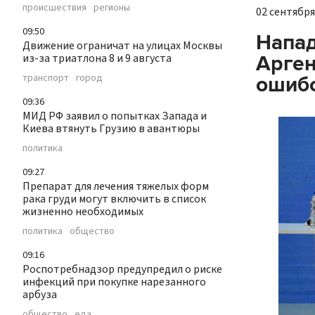
происшествия
регионы
02 сентября 
09:50
Напад
Движение ограничат на улицах Москвы
из-за триатлона 8 и 9 августа
Арген
транспорт
город
ошибо
09:36
МИД РФ заявил о попытках Запада и
Киева втянуть Грузию в авантюры
политика
09:27
Препарат для лечения тяжелых форм
рака груди могут включить в список
жизненно необходимых
политика
общество
09:16
Роспотребнадзор предупредил о риске
инфекций при покупке нарезанного
арбуза
общество
еда