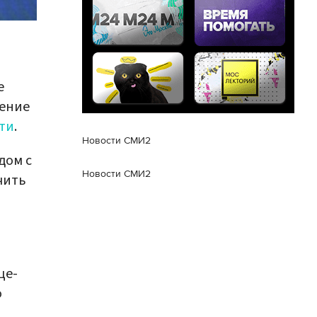
е
нение
ти
.
Новости СМИ2
дом с
Новости СМИ2
чить
це-
о