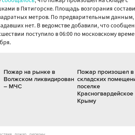
е
сообщалось
, что пожар произошел на складе с
ками в Пятигорске. Площадь возгорания состав
вадратных метров. По предварительным данным,
адавших нет. В ведомстве добавили, что сообщен
шествии поступило в 06:00 по московскому време
бря.
Пожар на рынке в
Пожар произошел в
Волжском ликвидирован
складских помещени
– МЧС
поселке
Красногвардейское 
Крыму
ествия
пожар
регионы