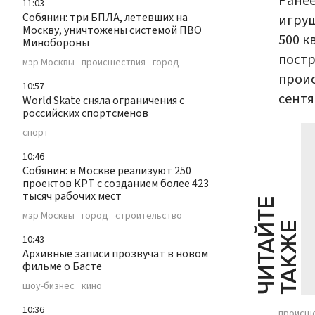
Ране
11:03
Собянин: три БПЛА, летевших на
игруш
Москву, уничтожены системой ПВО
500 к
Минобороны
постр
мэр Москвы
происшествия
город
проис
10:57
сентя
World Skate сняла ограничения с
российских спортсменов
спорт
10:46
Собянин: в Москве реализуют 250
проектов КРТ с созданием более 423
тысяч рабочих мест
Ч
И
Т
А
Т
Е
Т
А
К
Ж
мэр Москвы
город
строительство
Й
Е
10:43
Архивные записи прозвучат в новом
фильме о Басте
шоу-бизнес
кино
10:36
происш