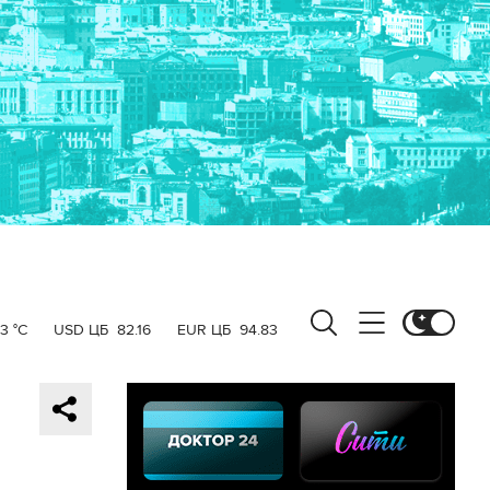
3 °C
USD ЦБ
82.16
EUR ЦБ
94.83