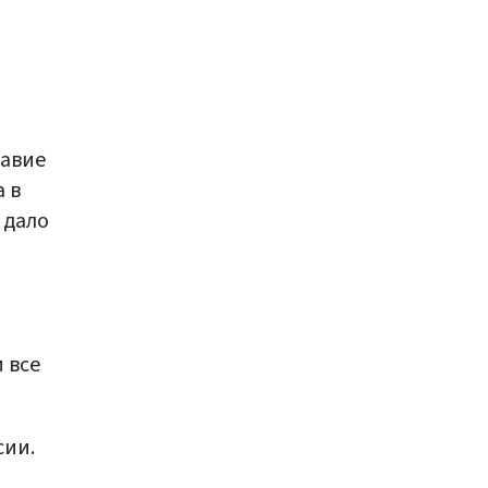
лавие
 в
 дало
 все
сии.