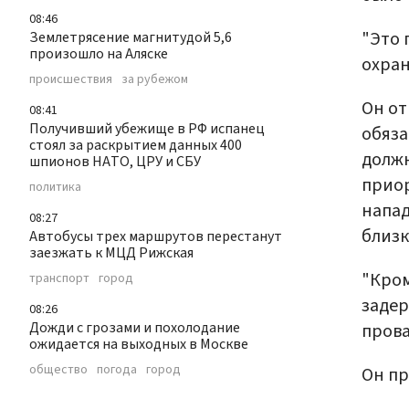
08:46
"Это 
Землетрясение магнитудой 5,6
произошло на Аляске
охран
происшествия
за рубежом
Он от
08:41
Получивший убежище в РФ испанец
обяза
стоял за раскрытием данных 400
должн
шпионов НАТО, ЦРУ и СБУ
приор
политика
напад
08:27
близк
Автобусы трех маршрутов перестанут
заезжать к МЦД Рижская
"Кром
транспорт
город
задер
08:26
Дожди с грозами и похолодание
прова
ожидается на выходных в Москве
общество
погода
город
Он пр