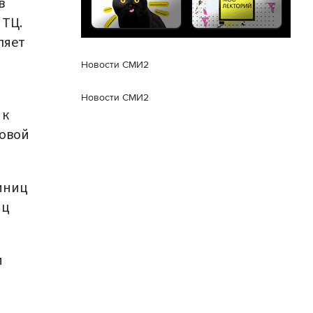
в
 ТЦ.
ляет
Новости СМИ2
Новости СМИ2
 к
зовой
диниц
иц
и