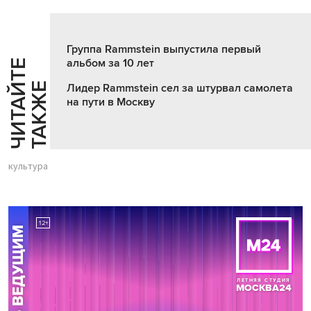
Группа Rammstein выпустила первый
альбом за 10 лет
Ч
И
Т
А
Т
Е
Т
А
К
Ж
Й
Е
Лидер Rammstein сел за штурвал самолета
на пути в Москву
культура