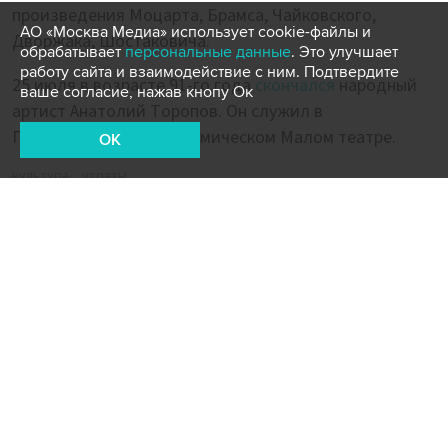
произведения Моцарта, Брамса, Чайковского,
АО «Москва Медиа» использует cookie-файлы и
Дворжака, Шостаковича.
обрабатывает
персональные данные
. Это улучшает
работу сайта и взаимодействие с ним. Подтвердите
25 июля в возрасте 91-го года
скончался
народный
ваше согласие, нажав кнопу Ок
артист Анатолий Торопов. Он служил в
Государственном академическом Малом театре.
OK
культура
утраты