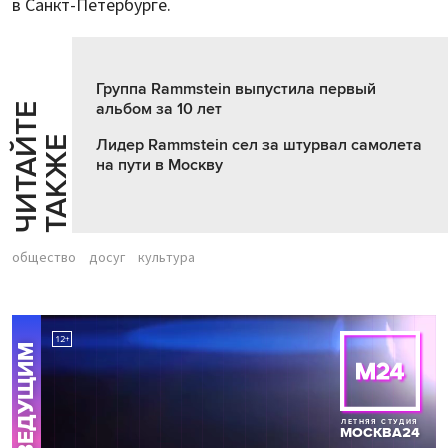
в Санкт-Петербурге.
Группа Rammstein выпустила первый
альбом за 10 лет
Ч
И
Т
А
Т
Е
Т
А
К
Ж
Й
Е
Лидер Rammstein сел за штурвал самолета
на пути в Москву
общество
досуг
культура