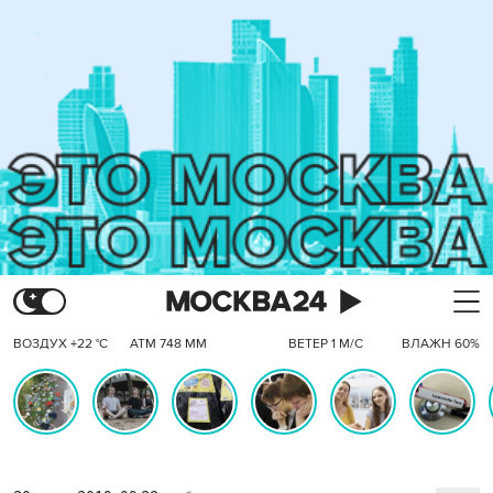
ВОЗДУХ +22 °C
АТМ 748 ММ
ВЕТЕР 1 М/С
ВЛАЖН 60%