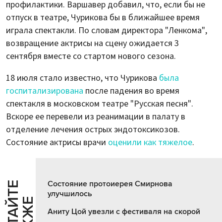
профилактики. Варшавер добавил, что, если бы не
отпуск в театре, Чурикова бы в ближайшее время
играла спектакли. По словам директора "Ленкома",
возвращение актрисы на сцену ожидается 3
сентября вместе со стартом нового сезона.
18 июля стало известно, что Чурикова
была
госпитализирована
после падения во время
спектакля в московском театре "Русская песня".
Вскоре ее перевели из реанимации в палату в
отделение лечения острых эндотоксикозов.
Состояние актрисы врачи
оценили как тяжелое
.
Состояние протоиерея Смирнова
Ч
И
Т
А
Т
Е
Т
А
К
Ж
улучшилось
Й
Е
Аниту Цой увезли с фестиваля на скорой