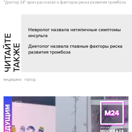
"Доктор 24": врач рассказал о факторах риска развития тромбоза
Невролог назвала нетипичные симптомы
инсульта
Ч
И
Т
А
Т
Е
Т
А
К
Ж
Й
Е
Диетолог назвала главные факторы риска
развития тромбоза
медицина
город