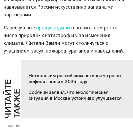
навязывается России искусственно западными
партнерами.
Ранее ученые
предупредили
о возможном росте
числа природных катастроф из-за изменения
климата. Жители Земли могут столкнуться с
учащением засух, пожаров, ураганов и наводнений.
Нескольким российским регионам грозит
дефицит воды к 2035 году
Ч
И
Т
А
Т
Е
Т
А
К
Ж
Й
Е
Собянин заявил, что экологическая
ситуация в Москве устойчиво улучшается
экология