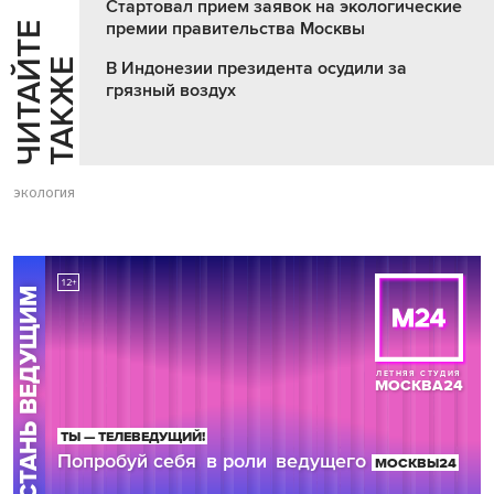
Стартовал прием заявок на экологические
премии правительства Москвы
Ч
И
Т
А
Т
Е
Т
А
К
Ж
Й
Е
В Индонезии президента осудили за
грязный воздух
экология