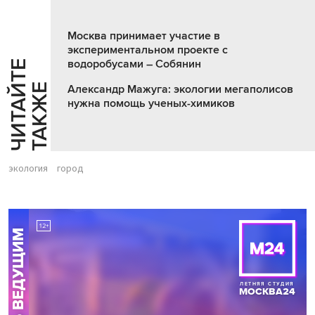
Москва принимает участие в
экспериментальном проекте с
водоробусами – Собянин
Ч
И
Т
А
Т
Е
Т
А
К
Ж
Й
Е
Александр Мажуга: экологии мегаполисов
нужна помощь ученых-химиков
экология
город