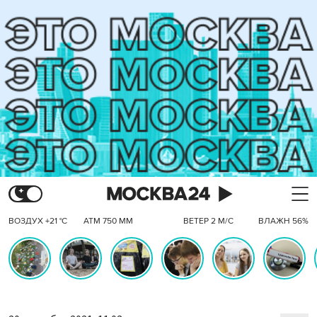
ВОЗДУХ +21 °C
АТМ 750 ММ
ВЕТЕР 2 М/С
ВЛАЖН 56%