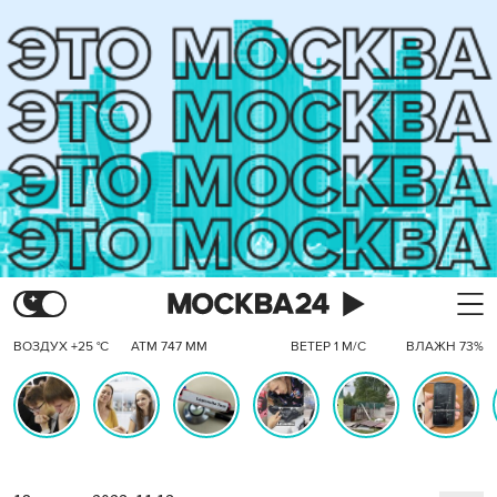
ВОЗДУХ +25 °C
АТМ 747 ММ
ВЕТЕР 1 М/С
ВЛАЖН 73%