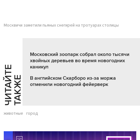
Москвичи заметили пьяных снегирей на тротуарах столицы
Московский зоопарк собрал около тысячи
хвойных деревьев во время новогодних
каникул
Ч
И
Т
А
Т
Е
Т
А
К
Ж
Й
Е
В английском Скарборо из-за моржа
отменили новогодний фейерверк
животные
город