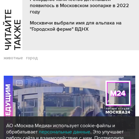
появилось в Московском зоопарке в 2022
году
Ч
И
Т
А
Т
Е
Т
А
К
Ж
Й
Е
Москвичи выбрали имя для альпака на
"Городской ферме" ВДНХ
животные
город
АО «Москва Медиа» использует cookie-файлы и
обрабатывает
персональные данные
. Это улучшает
работу сайта и взаимодействие с ним. Подтвердите