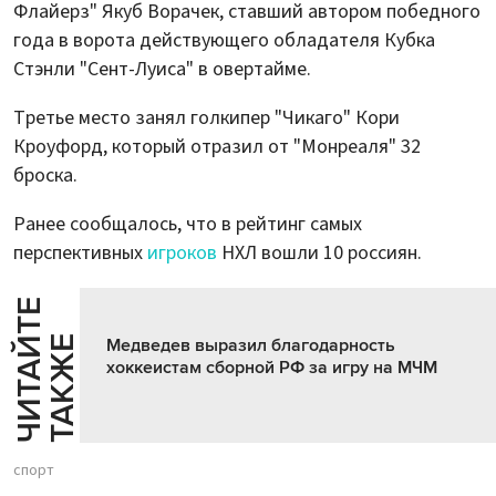
Флайерз" Якуб Ворачек, ставший автором победного
года в ворота действующего обладателя Кубка
Стэнли "Сент-Луиса" в овертайме.
Третье место занял голкипер "Чикаго" Кори
Кроуфорд, который отразил от "Монреаля" 32
броска.
Ранее сообщалось, что в рейтинг самых
перспективных
игроков
НХЛ вошли 10 россиян.
Ч
И
Т
А
Т
Е
Т
А
К
Ж
Й
Е
Медведев выразил благодарность
хоккеистам сборной РФ за игру на МЧМ
спорт