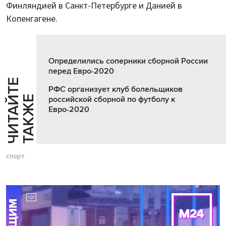
Финляндией в Санкт-Петербурге и Данией в
Копенгагене.
Определились соперники сборной России
перед Евро-2020
Ч
И
Т
А
Т
Е
Т
А
К
Ж
РФС организует клуб болельщиков
Й
Е
российской сборной по футболу к
Евро-2020
спорт