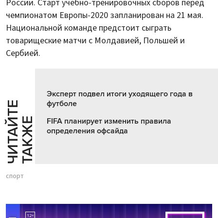
России. Старт учебно-тренировочных сборов перед
чемпионатом Европы-2020 запланирован на 21 мая.
Национальной команде предстоит сыграть
товарищеские матчи с Молдавией, Польшей и
Сербией.
Эксперт подвел итоги уходящего года в
футболе
Ч
И
Т
А
Т
Е
Т
А
К
Ж
Й
Е
FIFA планирует изменить правила
определения офсайда
спорт