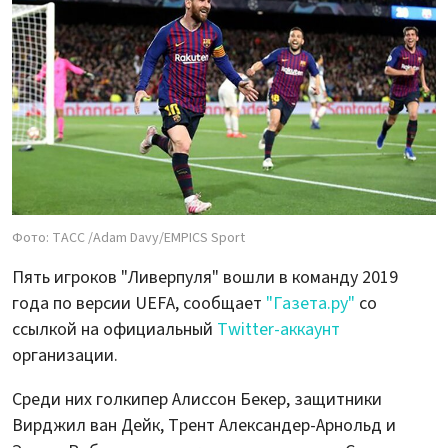
Фото: ТАСС /Adam Davy/EMPICS Sport
Пять игроков "Ливерпуля" вошли в команду 2019
года по версии UEFA, сообщает
"Газета.ру"
со
ссылкой на официальный
Twitter-аккаунт
организации.
Среди них голкипер Алиссон Бекер, защитники
Вирджил ван Дейк, Трент Александер-Арнольд и