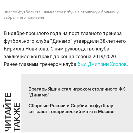
Вместо футболиста Сильвестра Игбуна в столичную больницу
забрали его приятеля
В ноябре прошлого года на пост главного тренера
футбольного клуба "Динамо" утвердили 38-летнего
Кирилла Новикова. С ним руководство клуба
заключило контракт до конца сезона 2019/2020.
Ранее главным тренером клуба
был Дмитрий Хохлов
.
Вратарь Яшин стал игроком столичного ФК
"Динамо"
Ч
И
Т
А
Т
Е
Т
А
К
Ж
Й
Е
Сборные России и Сербии по футболу
сыграют товарищеский матч в Москве