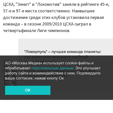
ЦСКА, "Зенит" и "Локомотив" заняли в рейтинге 45-е,
57-е и 97-е места соответственно. Наивысшее
достижение среди этих клубов установила первая
команда – в сезоне 2009/2010 ЦСКА сыграл в
четвертьфинале Лиги чемпионов.
"Ливерпуль" – лучшая команда планеты:
как англичане выиграли клубный
чемпионат мира
Ч
И
Т
А
Т
Е
Т
А
К
Ж
АО «Москва Медиа» использует cookie-файлы и
обрабатывает
персональные данные
. Это улучшает
Й
Е
Стали известны пары плей-офф Лиги
работу сайта и взаимодействие с ним. Подтвердите
чемпионов по футболу
ваше согласие, нажав кнопу Ок
OK
спорт