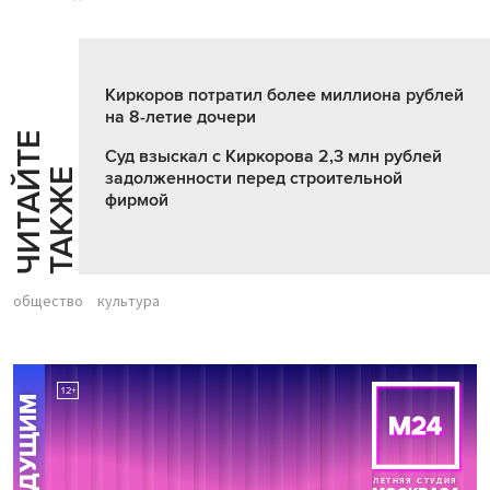
Киркоров потратил более миллиона рублей
на 8-летие дочери
Ч
И
Т
А
Т
Е
Т
А
К
Ж
Суд взыскал с Киркорова 2,3 млн рублей
Й
Е
задолженности перед строительной
фирмой
общество
культура