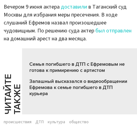
Вечером 9 июня актера
доставили
в Таганский суд
Москвы для избрания меры пресечения. В ходе
слушаний Ефремов назвал произошедшее
чудовищным. По решению суда актер
был отправлен
на домашний арест на два месяца.
Семья погибшего в ДТП с Ефремовым не
готова к примирению с артистом
Ч
И
Т
А
Т
Е
Т
А
К
Ж
Запашный высказался о видеообращении
Й
Е
Ефремова к семье погибшего в ДТП
курьера
происшествия
ДТП
культура
общество