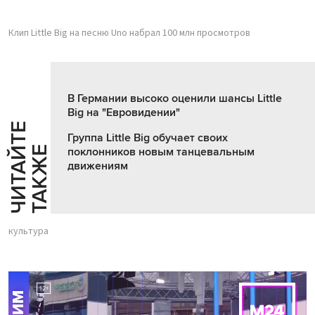
Клип Little Big на песню Uno набрал 100 млн просмотров
В Германии высоко оценили шансы Little
Big на "Евровидении"
Ч
И
Т
А
Т
Е
Т
А
К
Ж
Группа Little Big обучает своих
Й
Е
поклонников новым танцевальным
движениям
культура