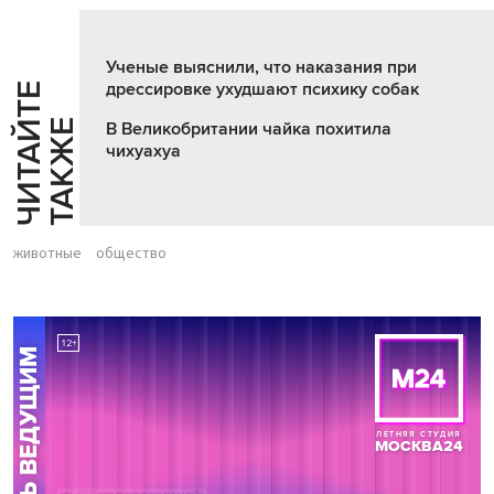
Ученые выяснили, что наказания при
дрессировке ухудшают психику собак
Ч
И
Т
А
Т
Е
Т
А
К
Ж
Й
Е
В Великобритании чайка похитила
чихуахуа
животные
общество