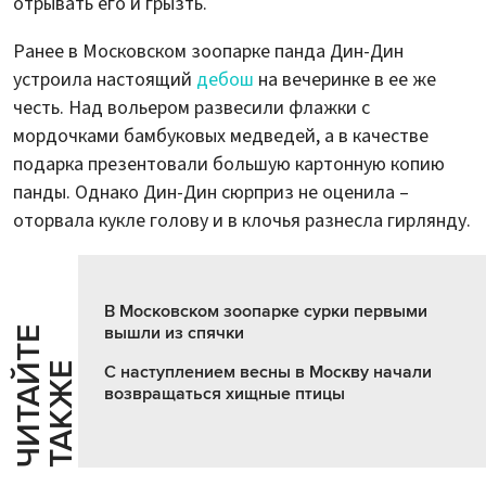
отрывать его и грызть.
Ранее в Московском зоопарке панда Дин-Дин
устроила настоящий
дебош
на вечеринке в ее же
честь. Над вольером развесили флажки с
мордочками бамбуковых медведей, а в качестве
подарка презентовали большую картонную копию
панды. Однако Дин-Дин сюрприз не оценила –
оторвала кукле голову и в клочья разнесла гирлянду.
В Московском зоопарке сурки первыми
вышли из спячки
Ч
И
Т
А
Т
Е
Т
А
К
Ж
Й
Е
С наступлением весны в Москву начали
возвращаться хищные птицы