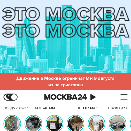
Движение в Москве ограничат 8 и 9 августа
из-за триатлона
ВОЗДУХ +19 °C
АТМ 746 ММ
ВЕТЕР 1 М/С
ВЛАЖН 82%