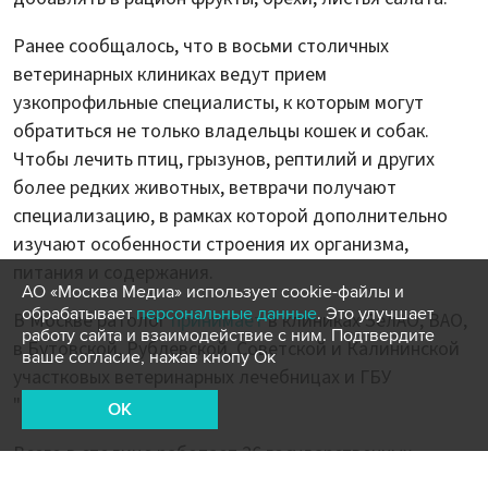
Ранее сообщалось, что в восьми столичных
ветеринарных клиниках ведут прием
узкопрофильные специалисты, к которым могут
обратиться не только владельцы кошек и собак.
Чтобы лечить птиц, грызунов, рептилий и других
более редких животных, ветврачи получают
специализацию, в рамках которой дополнительно
изучают особенности строения их организма,
питания и содержания.
АО «Москва Медиа» использует cookie-файлы и
обрабатывает
персональные данные
. Это улучшает
В Москве ратолог
принимает
в клиниках ЗелАО, ВАО,
работу сайта и взаимодействие с ним. Подтвердите
в Бутовской, Рублевской, Советской и Калининской
ваше согласие, нажав кнопу Ок
участковых ветеринарных лечебницах и ГБУ
"Мосветстанция".
OK
Всего в столице работает 26 государственных
ветклиник. Для консультации и оказания услуг