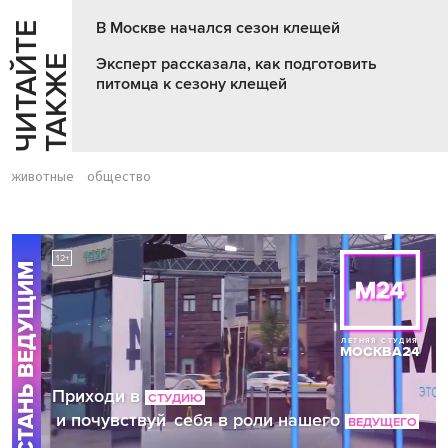
В Москве начался сезон клещей
Ч
И
Т
А
Т
Е
Т
А
К
Ж
Й
Е
Эксперт рассказала, как подготовить
питомца к сезону клещей
животные
общество