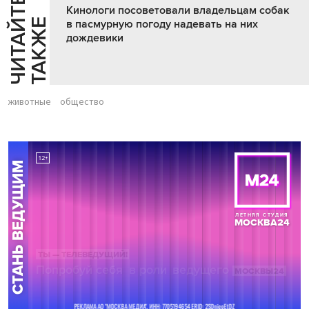
Ч
И
Т
А
Т
Е
Т
А
К
Ж
Кинологи посоветовали владельцам собак
Й
Е
в пасмурную погоду надевать на них
дождевики
животные
общество