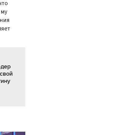
 что
иму
ения
ляет
рдер
 свой
тину