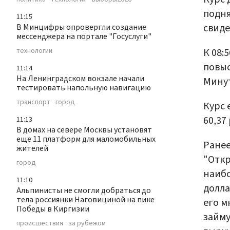
подня
11:15
свиде
В Минцифры опровергли создание
мессенджера на портале "Госуслуги"
К 08:
технологии
повыс
11:14
На Ленинградском вокзале начали
Минут
тестировать напольную навигацию
транспорт
город
Курс 
60,37
11:13
В домах на севере Москвы установят
еще 11 платформ для маломобильных
Ранее
жителей
"Отк
город
наибо
11:10
долла
Альпинисты не смогли добраться до
тела россиянки Наговициной на пике
его м
Победы в Киргизии
займу
происшествия
за рубежом