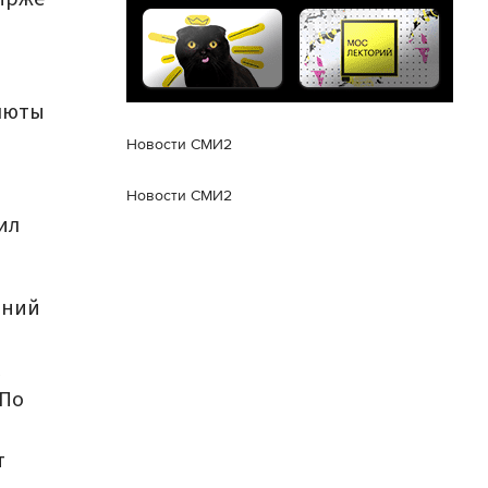
алюты
Новости СМИ2
Новости СМИ2
ил
аний
 По
т