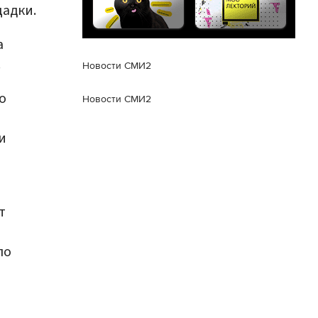
щадки.
а
.
Новости СМИ2
о
Новости СМИ2
и
т
по