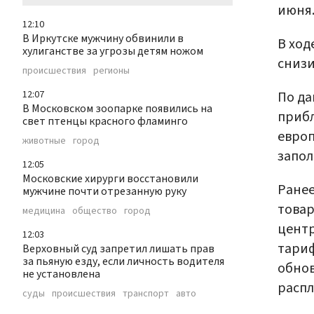
июня.
12:10
В Иркутске мужчину обвинили в
В ход
хулиганстве за угрозы детям ножом
снизи
происшествия
регионы
По да
12:07
В Московском зоопарке появились на
прибл
свет птенцы красного фламинго
европ
животные
город
запол
12:05
Московские хирурги восстановили
Ранее
мужчине почти отрезанную руку
това
медицина
общество
город
центр
12:03
тариф
Верховный суд запретил лишать прав
за пьяную езду, если личность водителя
обнов
не установлена
распл
суды
происшествия
транспорт
авто