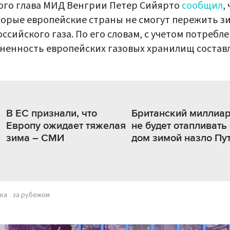
ого глава МИД Венгрии Петер Сийярто
сообщил
,
орые европейские страны не смогут пережить з
оссийского газа. По его словам, с учетом потребл
ненность европейских газовых хранилищ состав
В ЕС признали, что
Британский миллиа
Европу ожидает тяжелая
не будет отапливать
зима – СМИ
дом зимой назло Пу
ка
за рубежом