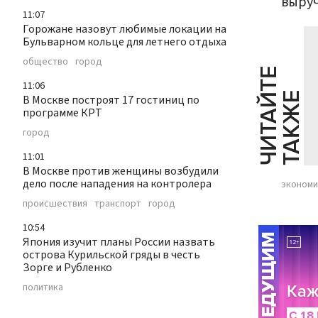
выруч
11:07
Горожане назовут любимые локации на
Бульварном кольце для летнего отдыха
общество
город
Ч
И
Т
А
Т
Е
Т
А
К
Ж
11:06
Й
Е
В Москве построят 17 гостиниц по
программе КРТ
город
11:01
В Москве против женщины возбудили
дело после нападения на контролера
экономи
происшествия
транспорт
город
10:54
Япония изучит планы России назвать
острова Курильской гряды в честь
Зорге и Рубленко
политика