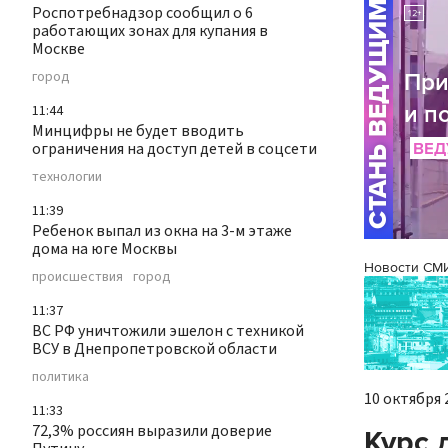
Роспотребнадзор сообщил о 6
работающих зонах для купания в
Москве
город
11:44
Минцифры не будет вводить
ограничения на доступ детей в соцсети
технологии
11:39
Ребенок выпал из окна на 3-м этаже
дома на юге Москвы
Новости СМ
происшествия
город
11:37
ВС РФ уничтожили эшелон с техникой
ВСУ в Днепропетровской области
политика
10 октября 2
11:33
72,3% россиян выразили доверие
Курс 