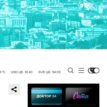
8 °C
USD ЦБ
81.40
EUR ЦБ
94.05