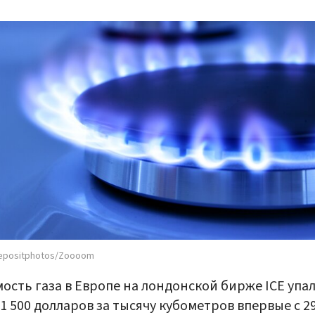
epositphotos/Zoooom
ость газа в Европе на лондонской бирже ICE упа
1 500 долларов за тысячу кубометров впервые с 2