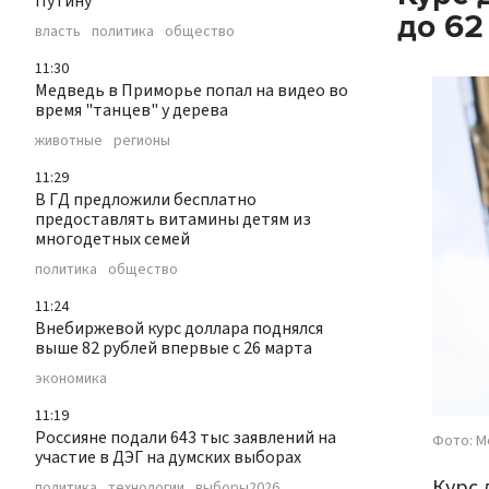
Путину
до 62
власть
политика
общество
11:30
Медведь в Приморье попал на видео во
время "танцев" у дерева
животные
регионы
11:29
В ГД предложили бесплатно
предоставлять витамины детям из
многодетных семей
политика
общество
11:24
Внебиржевой курс доллара поднялся
выше 82 рублей впервые с 26 марта
экономика
11:19
Россияне подали 643 тыс заявлений на
Фото: М
участие в ДЭГ на думских выборах
Курс 
политика
технологии
выборы2026