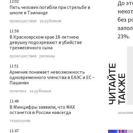
12:02
До эт
Пять человек погибли при стрельбе в
некот
школе в Таиланде
без р
происшествия
за рубежом
запол
11:56
23%.
В Красноярском крае 18-летнюю
девушку подозревают в убийстве
трехмесячного сына
происшествия
регионы
Ч
И
Т
А
Т
Е
Т
А
К
Ж
11:51
Армения понимает невозможность
Й
Е
одновременного членства в ЕАЭС и ЕС –
Пашинян
политика
за рубежом
11:48
В Минцифры заявили, что МАХ
останется в России навсегда
экономи
технологии
11:47