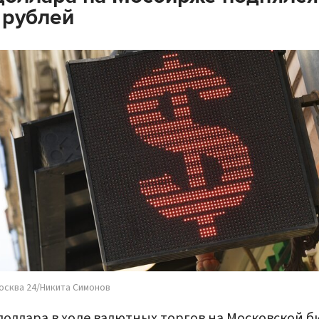
 рублей
осква 24/Никита Симонов
доллара в ходе валютных торгов на Московской 