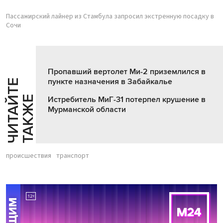
Пассажирский лайнер из Стамбула запросил экстренную посадку в
Сочи
Пропавший вертолет Ми-2 приземлился в
пункте назначения в Забайкалье
Ч
И
Т
А
Т
Е
Т
А
К
Ж
Й
Е
Истребитель МиГ-31 потерпел крушение в
Мурманской области
происшествия
транспорт