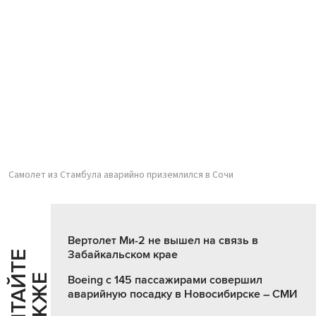
Самолет из Стамбула аварийно приземлился в Сочи
Вертолет Ми-2 не вышел на связь в
Забайкальском крае
Ч
И
Т
А
Т
Е
Т
А
К
Ж
Й
Е
Boeing с 145 пассажирами совершил
аварийную посадку в Новосибирске – СМИ