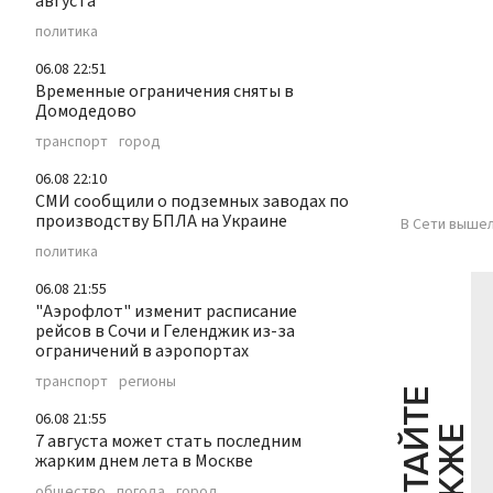
августа
политика
06.08 22:51
Временные ограничения сняты в
Домодедово
транспорт
город
06.08 22:10
СМИ сообщили о подземных заводах по
производству БПЛА на Украине
В Сети вышел
политика
06.08 21:55
"Аэрофлот" изменит расписание
рейсов в Сочи и Геленджик из-за
ограничений в аэропортах
транспорт
регионы
Ч
И
Т
А
Т
Е
Т
А
К
Ж
06.08 21:55
Й
Е
7 августа может стать последним
жарким днем лета в Москве
общество
погода
город