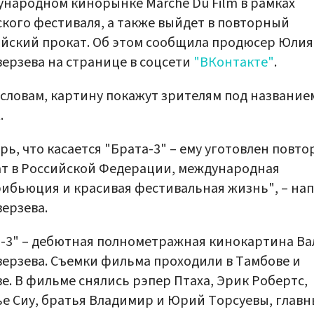
народном кинорынке Marché Du Film в рамках
кого фестиваля, а также выйдет в повторный
йский прокат. Об этом сообщила продюсер Юлия
ерзева на странице в соцсети
"ВКонтакте"
.
 словам, картину покажут зрителям под название
.
рь, что касается "Брата-3" – ему уготовлен повт
т в Российской Федерации, международная
ибьюция и красивая фестивальная жизнь", – на
ерзева.
-3" – дебютная полнометражная кинокартина Ва
ерзева. Съемки фильма проходили в Тамбове и
е. В фильме снялись рэпер Птаха, Эрик Робертс,
е Сиу, братья Владимир и Юрий Торсуевы, главн