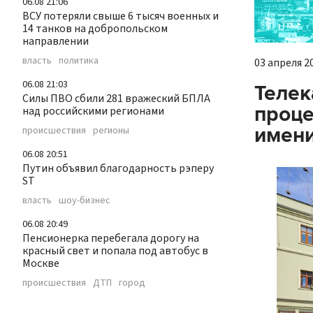
06.08 21:06
ВСУ потеряли свыше 6 тысяч военных и
14 танков на добропольском
направлении
власть
политика
03 апреля 20
06.08 21:03
Телек
Силы ПВО сбили 281 вражеский БПЛА
проце
над российскими регионами
имени
происшествия
регионы
06.08 20:51
Путин объявил благодарность рэперу
ST
власть
шоу-бизнес
06.08 20:49
Пенсионерка перебегала дорогу на
красный свет и попала под автобус в
Москве
происшествия
ДТП
город