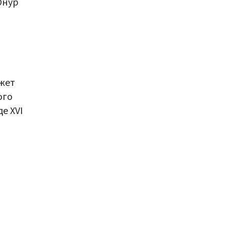
Онур
жет
ого
е XVI