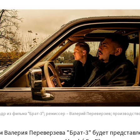
адр из фильма "Брат-3"; режиссер – Валерий Переверзев; производств
 Валерия Переверзева "Брат-3" будет представл