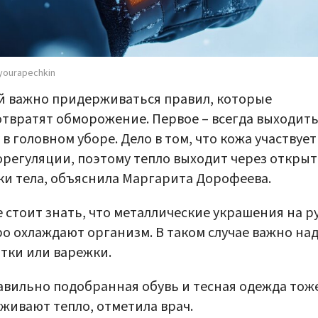
yourapechkin
 важно придерживаться правил, которые
твратят обморожение. Первое – всегда выходить
 в головном уборе. Дело в том, что кожа участвует
регуляции, поэтому тепло выходит через откры
ки тела, объяснила Маргарита Дорофеева.
 стоит знать, что металлические украшения на р
о охлаждают организм. В таком случае важно на
тки или варежки.
вильно подобранная обувь и тесная одежда тож
живают тепло, отметила врач.