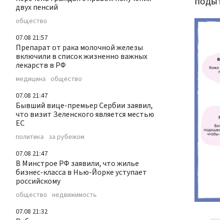
поды
двух пенсий
общество
07.08 21:57
Препарат от рака молочной железы
включили в список жизненно важных
лекарств в РФ
медицина
общество
07.08 21:47
Бывший вице-премьер Сербии заявил,
что визит Зеленского является местью
ЕС
политика
за рубежом
07.08 21:47
В Минстрое РФ заявили, что жилье
бизнес-класса в Нью-Йорке уступает
российскому
общество
недвижимость
07.08 21:32