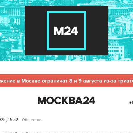
жение в Москве ограничат 8 и 9 августа из-за триат
+
25, 15:52
Общество