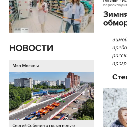
Главная
/
Ис
переохлади
Зимня
обмор
Зимой
НОВОСТИ
предо
расск
прог
Мэр Москвы
Сте
Сергей Собянин открыл новую