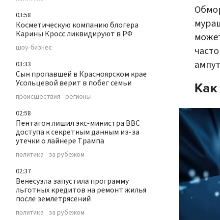
Обмо
03:58
мураш
Косметическую компанию блогера
Карины Кросс ликвидируют в РФ
может
шоу-бизнес
часто
ампут
03:33
Сын пропавшей в Красноярском крае
Усольцевой верит в побег семьи
Как
происшествия
регионы
02:58
Пентагон лишил экс-министра ВВС
доступа к секретным данным из-за
утечки о лайнере Трампа
политика
за рубежом
02:37
Венесуэла запустила программу
льготных кредитов на ремонт жилья
после землетрясений
политика
за рубежом