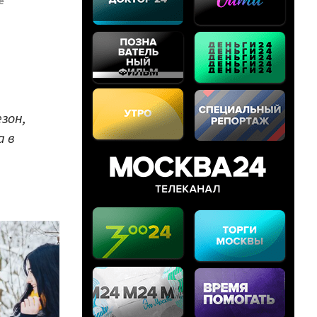
е
зон,
 в