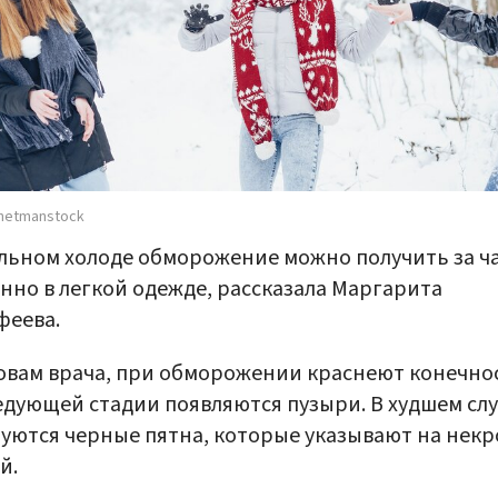
hetmanstock
льном холоде обморожение можно получить за ча
нно в легкой одежде, рассказала Маргарита
феева.
овам врача, при обморожении краснеют конечнос
едующей стадии появляются пузыри. В худшем сл
уются черные пятна, которые указывают на некр
й.