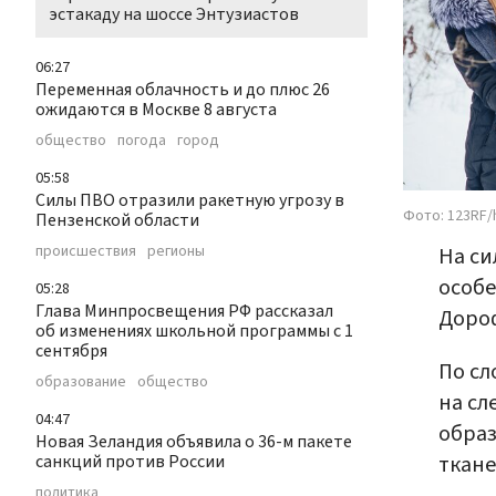
эстакаду на шоссе Энтузиастов
06:27
Переменная облачность и до плюс 26
ожидаются в Москве 8 августа
общество
погода
город
05:58
Силы ПВО отразили ракетную угрозу в
Фото: 123RF/
Пензенской области
происшествия
регионы
На си
особе
05:28
Глава Минпросвещения РФ рассказал
Доро
об изменениях школьной программы с 1
сентября
По сл
образование
общество
на сл
04:47
образ
Новая Зеландия объявила о 36-м пакете
ткане
санкций против России
политика