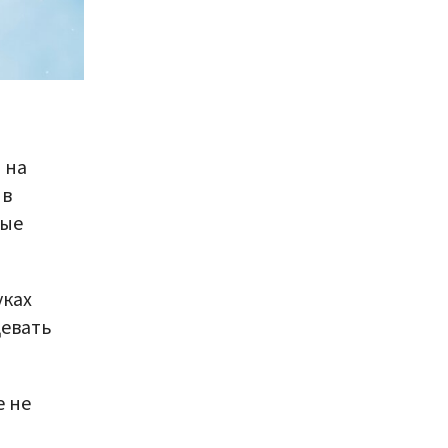
 на
 в
тые
уках
девать
е не