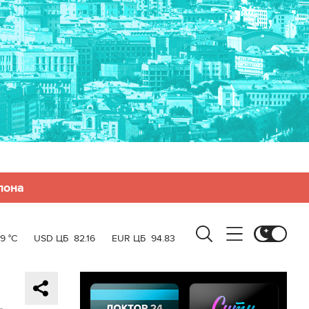
лона
19 °C
USD ЦБ
82.16
EUR ЦБ
94.83