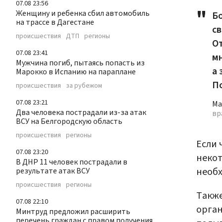
07.08 23:56
Женщину и ребенка сбил автомобиль
Б
на трассе в Дагестане
с
происшествия
ДТП
регионы
О
07.08 23:41
м
Мужчина погиб, пытаясь попасть из
а 
Марокко в Испанию на параплане
По
происшествия
за рубежом
07.08 23:21
Ма
Два человека пострадали из-за атак
вр
ВСУ на Белгородскую область
происшествия
регионы
Если 
07.08 23:20
некот
В ДНР 11 человек пострадали в
необх
результате атак ВСУ
происшествия
регионы
Также
07.08 22:10
орган
Минтруд предложил расширить
перечень граждан с правом получения