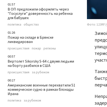
01:57
В ОП предложили оформлять через
"Госуслуги" доверенность на ребенка
для бабушек
Фото: 123RF/
политика
общество
Зимой
01:26
Пожар на складе в Брянске
предо
ликвидирован
улицу
происшествия
пожар
регионы
термо
00:57
участ
Вертолет Sikorsky S-64 с двумя людьми
на борту разбился в США
Также
происшествия
за рубежом
быстр
00:27
перча
Американские военные перехватили 51
коммерческое судно в рамках блокады
Ирана
Непра
политика
за рубежом
задер