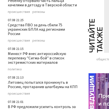
Ребенку оторвало часть пальца
качелями в детсаду в Тверской области
происшествия
регионы
07.08 21:25
Ч
И
Т
А
Т
Е
Т
А
К
Ж
Средства ПВО за день сбили 75
украинских БПЛА над регионами
Й
Е
России
происшествия
регионы
07.08 21:15
Минюст РФ внес антироссийскую
перепевку "Сигма-бой" в список
общест
экстремистских материалов
политика
07.08 21:13
Литовец попытался проникнуть в
Россию, протаранив шлагбаумы на КПП
происшествия
07.08 21:01
В РФ предложили усилить контроль за