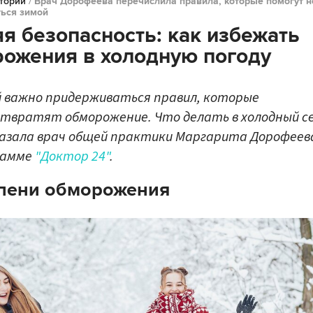
тории
/
Врач Дорофеева перечислила правила, которые помогут н
ться зимой
я безопасность: как избежать
ожения в холодную погоду
 важно придерживаться правил, которые
твратят обморожение. Что делать в холодный се
азала врач общей практики Маргарита Дорофеева
рамме
"Доктор 24"
.
пени обморожения