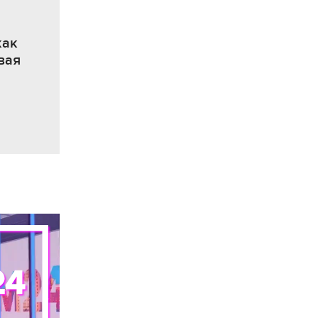
как
вая