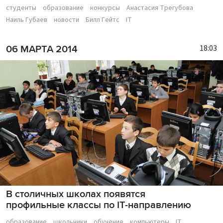
студенты
образование
конкурсы
Анастасия Трегубова
Наиль Губаев
новости
Билл Гейтс
IT
18:03
06 МАРТА 2014
В столичных школах появятся
профильные классы по IT-направлению
образование
школьники
обучение
компьютеры
IT