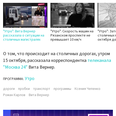
"Утро": Вита Вернер
"Утро": Скорость машин на
"Утро": За
рассказала о ситуации на
Рязанском проспекте не
столичных 
столичных магистралях
превышает 10 км/ч
октября до
О том, что происходит на столичных дорогах, утром
15 октября, рассказала корреспондентка
телеканала
"Москва 24"
Вита Вернер.
Утро
ПРОГРАММА:
дороги
пробки
транспорт
программы
Ксения Чепенко
Роман Карлов
Вита Вернер