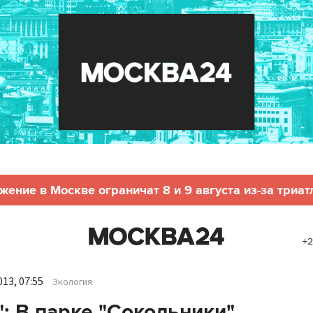
жение в Москве ограничат 8 и 9 августа из-за триат
+2
13, 07:55
Экология
": В парке "Сокольники"