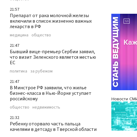
21:57
Препарат от рака молочной железы
включили в список жизненно важных
лекарств в РФ
медицина
общество
21:47
Бывший вице-премьер Сербии заявил,
что визит Зеленского является местью
ЕС
политика
за рубежом
21:47
В Минстрое РФ заявили, что жилье
бизнес-класса в Нью-Йорке уступает
российскому
Новости СМ
общество
недвижимость
21:32
Ребенку оторвало часть пальца
качелями в детсаду в Тверской области