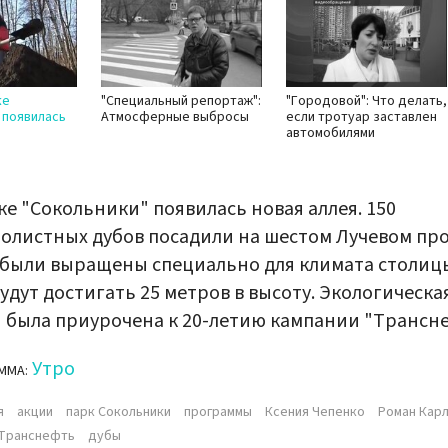
ке
"Специальный репортаж":
"Городовой": Что делать,
 появилась
Атмосферные выбросы
если тротуар заставлен
автомобилями
ке "Сокольники" появилась новая аллея. 150
олистных дубов посадили на шестом Лучевом про
были выращены специально для климата столиц
удут достигать 25 метров в высоту. Экологическа
 была приурочена к 20-летию кампании "Трансн
Утро
ММА:
я
акции
парк Сокольники
программы
Ксения Чепенко
Роман Кар
Транснефть
дубы