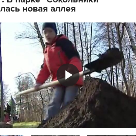
лась новая аллея
Play
Video