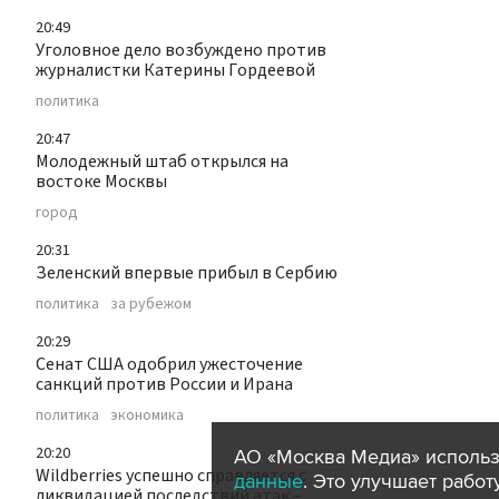
20:49
Уголовное дело возбуждено против
журналистки Катерины Гордеевой
политика
20:47
Молодежный штаб открылся на
востоке Москвы
город
20:31
Зеленский впервые прибыл в Сербию
политика
за рубежом
20:29
Сенат США одобрил ужесточение
санкций против России и Ирана
политика
экономика
20:20
АО «Москва Медиа» использ
Wildberries успешно справляется с
данные
. Это улучшает рабо
ликвидацией последствий атак –