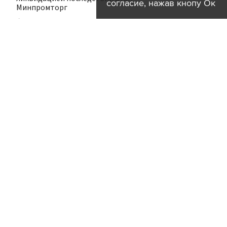
согласие, нажав кнопу Ок
Минпромторг
бизнес
экономика
происшествия
20:12
Экстремальная жара до 42 градусов
ожидается в ряде регионов России
регионы
погода
20:05
Польский лидер поддержал военную
помощь Украине без "бандеровских
флагов"
политика
19:58
Во Вьетнаме спасли туристов из РФ и
Казахстана, которых волнами унесло в
море
происшествия
за рубежом
19:51
Маск отказался помогать Украине с