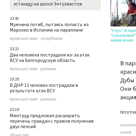
эстакаду на шоссе Энтузиастов
23:41
Мужчина погиб, пытаясь попасть из
Марокко в Испанию на параплане
"Утро": В пар
"Сокольники"
происшествия
за рубежом
новая аллея
23:21
Два человека пострадали из-за атак
ВСУ на Белгородскую область
В пар
происшествия
регионы
красн
23:20
Дубы 
В ДНР 11 человек пострадали в
Они б
результате атак ВСУ
акция
происшествия
регионы
22:10
ПРОГРА
Минтруд предложил расширить
перечень граждан с правом получения
экологи
двух пенсий
аллеи
общество