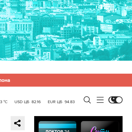
лона
3 °C
USD ЦБ
82.16
EUR ЦБ
94.83