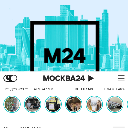
ВОЗДУХ +23 °C
АТМ 747 ММ
ВЕТЕР 1 М/С
ВЛАЖН 46%