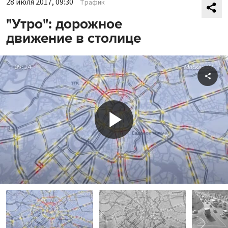
28 июля 2017, 09:30
Трафик
"Утро": дорожное
движение в столице
Shar
Play
Video