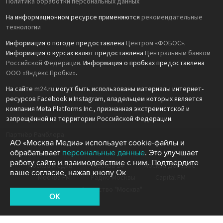
Политика обработки персональных данных
На информационном ресурсе применяются
рекомендательные
технологии
Информация о погоде предоставлена
Центром «ФОБОС»
.
Информация о курсах валют предоставлена
Центральным банком
Российской Федерации
. Информация о пробках предоставлена
ООО «Яндекс.Пробки»
.
На сайте
m24.ru
могут быть использованы материалы интернет-
ресурсов Facebook и Instagram, владельцем которых является
компания Meta Platforms Inc., признанная экстремистской и
запрещённой на территории Российской Федерации.
Партнёр Рамблера
АО «Москва Медиа» использует cookie-файлы и
обрабатывает
персональные данные
. Это улучшает
работу сайта и взаимодействие с ним. Подтвердите
Москва Медиа
Москва 24
Москва Доверие
ваше согласие, нажав кнопу Ок
Москва FM
Радио Москвы
Capital FM
Агентство "Москва"
OK