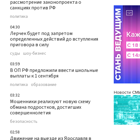
рассмотрение законопроекта о
санкциях против РФ
политика
04:30
Лерчек будет под запретом
определенных действий до вступления
приговора в силу
суды
шоу-бизнес
03:59
В ОП РФ предложили ввести школьные
выплаты к 1 сентября
политика
образование
Новости СМ
03:32
Мошенники реализуют новую схему
обмана подростков, достигших
совершеннолетия
безопасность
02:58
Движение на выезде из Ярославля в