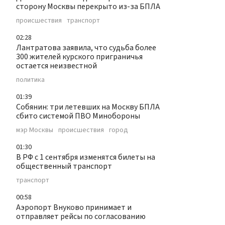
сторону Москвы перекрыто из-за БПЛА
происшествия
транспорт
02:28
Лантратова заявила, что судьба более
300 жителей курского приграничья
остается неизвестной
политика
01:39
Собянин: три летевших на Москву БПЛА
сбито системой ПВО Минобороны
мэр Москвы
происшествия
город
01:30
В РФ с 1 сентября изменятся билеты на
общественный транспорт
транспорт
00:58
Аэропорт Внуково принимает и
отправляет рейсы по согласованию