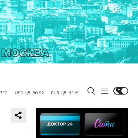
7 °C
USD ЦБ
80.92
EUR ЦБ
93.19