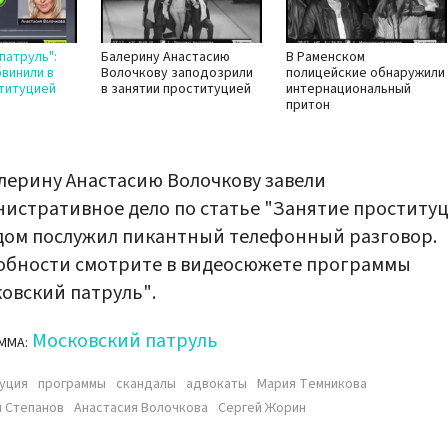
патруль":
Балерину Анастасию
В Раменском
винили в
Волочкову заподозрили
полицейские обнаружили
титуцией
в занятии проституцией
интернациональный
притон
лерину Анастасию Волочкову завели
истративное дело по статье "Занятие проституц
дом послужил пикантный телефонный разговор.
обности смотрите в видеосюжете программы
овский патруль".
Московский патруль
ММА:
уция
программы
скандалы
адвокаты
Мария Темникова
 Степанов
Анастасия Волочкова
Сергей Жорин