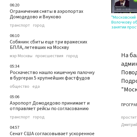
06:20
Ограничения сняты в аэропортах
Домодедово и Внуково
"Московский 
Волочкову об
транспорт
город
занятии прос
06:10
Собянин: сбиты ещe три вражеских
БПЛА, летевших на Москву
На ба
мэр Москвы
происшествия
город
админ
05:34
Пово
Роскачество нашло кишечную палочку
в бургерах 5 крупнейших фастфудов
Подр
общество
еда
"Моск
05:06
Аэропорт Домодедово принимает и
ПРОГРА
отправляет рейсы по согласованию
транспорт
город
простит
Дмитрий
04:57
Сенат США согласовывает ускоренное