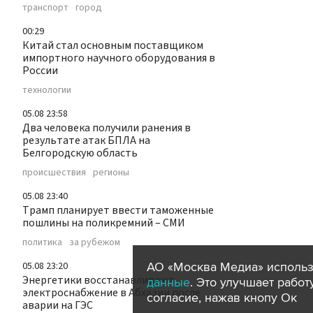
транспорт
город
00:29
Китай стал основным поставщиком
импортного научного оборудования в
России
технологии
05.08 23:58
Два человека получили ранения в
результате атак БПЛА на
Белгородскую область
происшествия
регионы
05.08 23:40
Трамп планирует ввести таможенные
пошлины на поликремний – СМИ
политика
за рубежом
АО «Москва Медиа» использ
05.08 23:20
Энергетики восстанавливают
данные
. Это улучшает рабо
электроснабжение в Абхазии после
согласие, нажав кнопу Ок
аварии на ГЭС