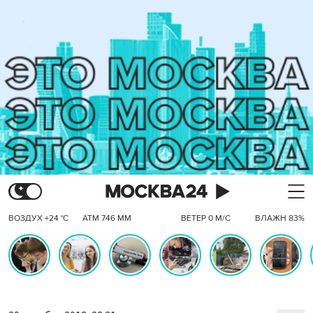
ВОЗДУХ +24 °C
АТМ 746 ММ
ВЕТЕР 0 М/С
ВЛАЖН 83%