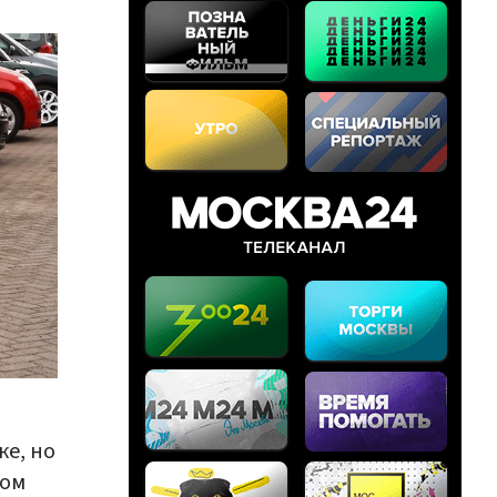
е, но
том