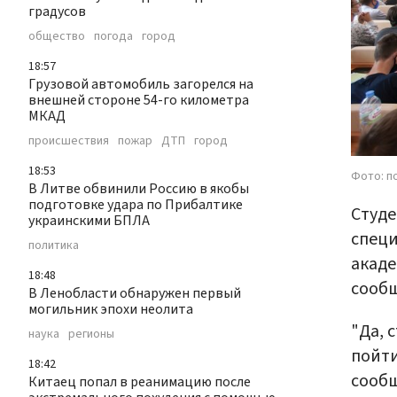
градусов
общество
погода
город
18:57
Грузовой автомобиль загорелся на
внешней стороне 54-го километра
МКАД
происшествия
пожар
ДТП
город
18:53
Фото: п
В Литве обвинили Россию в якобы
подготовке удара по Прибалтике
Студе
украинскими БПЛА
специ
политика
акаде
18:48
сообщ
В Ленобласти обнаружен первый
могильник эпохи неолита
"Да, 
наука
регионы
пойти
18:42
сооб
Китаец попал в реанимацию после