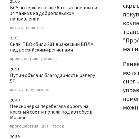
21:06
скры
ВСУ потеряли свыше 6 тысяч военных и
14 танков на добропольском
покуп
направлении
крупн
власть
политика
транс
21:03
"ПроА
Силы ПВО сбили 281 вражеский БПЛА
маши
над российскими регионами
происшествия
регионы
Ране
20:51
менят
Путин объявил благодарность рэперу
снег.
ST
управ
власть
шоу-бизнес
поме
20:49
Пенсионерка перебегала дорогу на
можн
красный свет и попала под автобус в
Москве
происшествия
ДТП
город
20:39