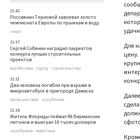
сооб
21:42
депар
Россиянин Терновой завоевал золото
кото
чемпионата Европы по прыжкам в воду
удачн
спорт
21:37
Для н
Сергей Собянин наградил лауреатов
цену.
конкурса лучших строительных
проектов
крупн
мэр Москвы
город
строительство
инте
21:21
конкр
Два человека погибли при взрыве в
микроавтобусе в пригороде Дамаска
Далее
происшествия
за рубежом
сдела
21:16
должн
Житель Флориды поймал 96 бирманских
сфото
питонов и выиграл 10 тысяч долларов
за рубежом
животные
Кроме