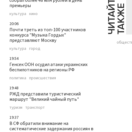
Ч
И
Т
А
Т
Е
Т
А
К
Ж
собрал более 46 млн рублей в день
премьеры
Й
Е
культура
кино
20:06
Почти треть из топ-100 участников
конкурса "Музыка Гордых"
представляют Москву
общест
культура
город
19:54
Генсек ООН осудил атаки украинских
беспилотников на регионы РФ
политика
происшествия
19:48
РЖД представили туристический
маршрут "Великий чайный путь"
туризм
транспорт
19:37
В СФ обратили внимание на
систематические задержания россиян в