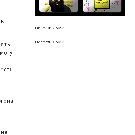
ть
Новости СМИ2
Новости СМИ2
вить
смогут
мость
и она
 не