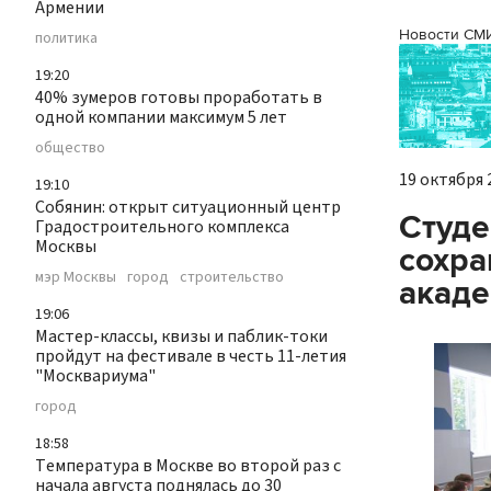
Армении
Новости СМ
политика
19:20
40% зумеров готовы проработать в
одной компании максимум 5 лет
общество
19 октября 2
19:10
Собянин: открыт ситуационный центр
Студе
Градостроительного комплекса
Москвы
сохра
мэр Москвы
город
строительство
акаде
19:06
Мастер-классы, квизы и паблик-токи
пройдут на фестивале в честь 11-летия
"Москвариума"
город
18:58
Температура в Москве во второй раз с
начала августа поднялась до 30