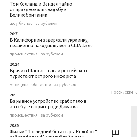
Том Холланд и Зендея тайно
отпраздновали свадьбу в
Великобритании
шоу-бизнес
за рубежом
20:31
В Калифорнии задержали украинку,
незаконно находившуюся в США 15 лет
происшествия
за рубежом
20:24
Врачи в Шанхае спасли российского
туриста от острого инфаркта
медицина
общество
за рубежом
Российские К
20:11
Взрывное устройство сработало в
автобусе в пригороде Дамаска
происшествия
за рубежом
20:09
Фильм "Последний богатырь. Колобок"