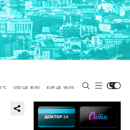
6 °C
USD ЦБ
81.40
EUR ЦБ
94.05