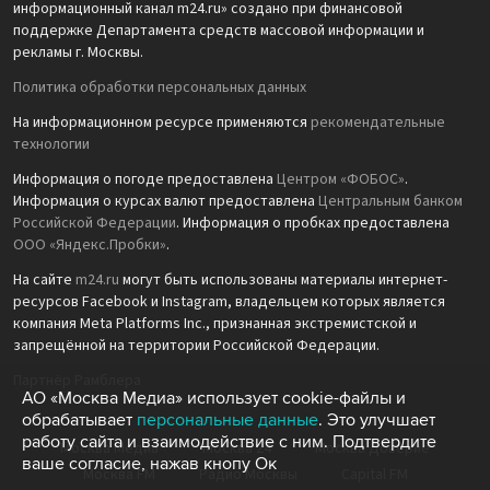
информационный канал m24.ru» создано при финансовой
поддержке Департамента средств массовой информации и
рекламы г. Москвы.
Политика обработки персональных данных
На информационном ресурсе применяются
рекомендательные
технологии
Информация о погоде предоставлена
Центром «ФОБОС»
.
Информация о курсах валют предоставлена
Центральным банком
Российской Федерации
. Информация о пробках предоставлена
ООО «Яндекс.Пробки»
.
На сайте
m24.ru
могут быть использованы материалы интернет-
ресурсов Facebook и Instagram, владельцем которых является
компания Meta Platforms Inc., признанная экстремистской и
запрещённой на территории Российской Федерации.
Партнёр Рамблера
АО «Москва Медиа» использует cookie-файлы и
обрабатывает
персональные данные
. Это улучшает
работу сайта и взаимодействие с ним. Подтвердите
Москва Медиа
Москва 24
Москва Доверие
ваше согласие, нажав кнопу Ок
Москва FM
Радио Москвы
Capital FM