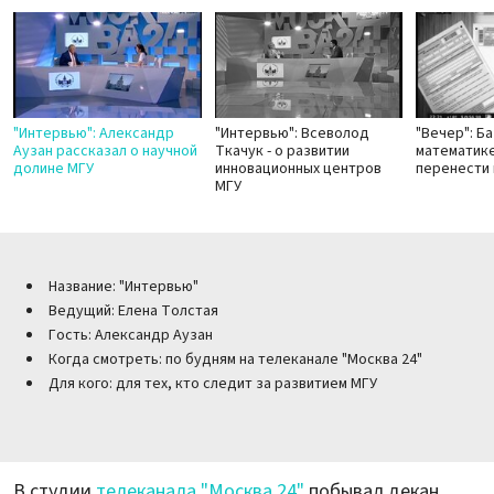
"Интервью": Александр
"Интервью": Всеволод
"Вечер": Б
Аузан рассказал о научной
Ткачук - о развитии
математик
долине МГУ
инновационных центров
перенести 
МГУ
Название: "Интервью"
Ведущий: Елена Толстая
Гость: Александр Аузан
Когда смотреть: по будням на телеканале "Москва 24"
Для кого: для тех, кто следит за развитием МГУ
В студии
телеканала "Москва 24"
побывал декан