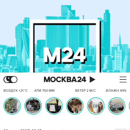
ВОЗДУХ +21 °C
АТМ 750 ММ
ВЕТЕР 2 М/С
ВЛАЖН 49%