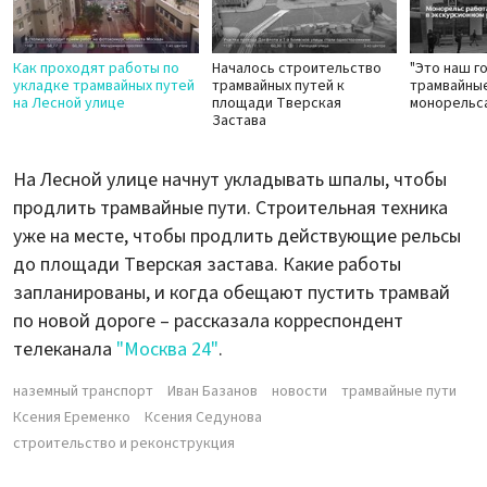
Как проходят работы по
Началось строительство
"Это наш г
укладке трамвайных путей
трамвайных путей к
трамвайные
на Лесной улице
площади Тверская
монорельс
Застава
На Лесной улице начнут укладывать шпалы, чтобы
продлить трамвайные пути. Строительная техника
уже на месте, чтобы продлить действующие рельсы
до площади Тверская застава. Какие работы
запланированы, и когда обещают пустить трамвай
по новой дороге – рассказала корреспондент
телеканала
"Москва 24"
.
наземный транспорт
Иван Базанов
новости
трамвайные пути
Ксения Еременко
Ксения Седунова
строительство и реконструкция