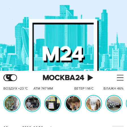
ВОЗДУХ +23 °C
АТМ 747 ММ
ВЕТЕР 1 М/С
ВЛАЖН 46%