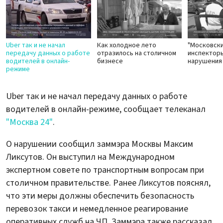
Uber так и не начал
Как холодное лето
"Московски
передачу данных о работе
отразилось на столичном
инспектор
водителей в онлайн-
бизнесе
нарушения 
режиме
Uber так и не начал передачу данных о работе
водителей в онлайн-режиме, сообщает телеканал
"Москва 24"
.
О нарушении сообщил заммэра Москвы Максим
Ликсутов. Он выступил на Международном
экспертном совете по транспортным вопросам при
столичном правительстве. Ранее Ликсутов пояснял,
что эти меры должны обеспечить безопасность
перевозок такси и немедленное реагирование
оперативных служб на ЧП. Заммэра также рассказал