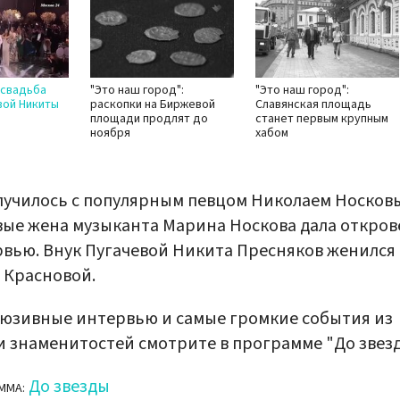
 свадьба
"Это наш город":
"Это наш город":
вой Никиты
раскопки на Биржевой
Славянская площадь
площади продлят до
станет первым крупным
ноября
хабом
лучилось с популярным певцом Николаем Носков
ые жена музыканта Марина Носкова дала откро
вью. Внук Пугачевой Никита Пресняков женился
 Красновой.
юзивные интервью и самые громкие события из
 знаменитостей смотрите в программе "До звезд
До звезды
ММА: