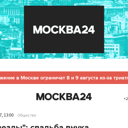
жение в Москве ограничат 8 и 9 августа из-за триат
+2
, 13:00
Общество
везды": свадьба внука