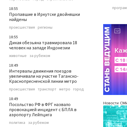
програ
18:55
Пропавшие в Иркутске двойняшки
найдены
происшествия
регионы
18:55
Дикая обезьяна травмировала 18
человек на западе Индонезии
животные
за рубежом
18:49
Интервалы движения поездов
увеличивали на участке Таганско-
Краснопресненской линии метро
происшествия
транспорт
метро
город
18:49
Новости СМ
Посольство РФ в ФРГ назвало
провокацией инцидент с БПЛА в
аэропорту Лейпцига
политика
за рубежом