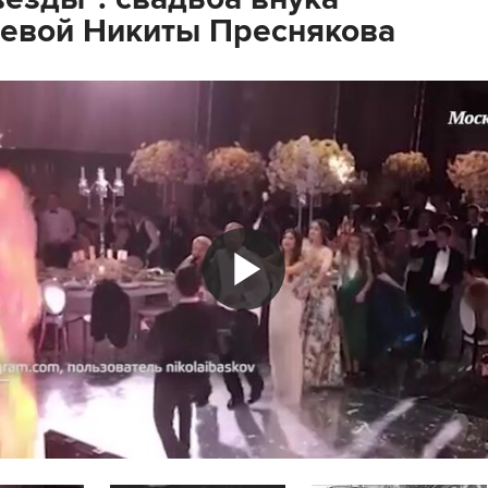
евой Никиты Преснякова
Play
Video