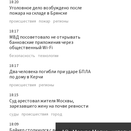
18:20
Уголовное дело возбуждено после
пожара на складе в Брянске
происшествия
пожар
регионы
18:17
МВД посоветовало не открывать
банковские приложения через
общественный Wi-Fi
безопасность
технологии
18:17
Два человека погибли при ударе БПЛА
по дому в Керчи
происшествия
регионы
18:15
Суд арестовал жителя Москвы,
зарезавшего жену на почве ревности
суды
происшествия
город
18:09
Байкер столкнулся с вороной и получил