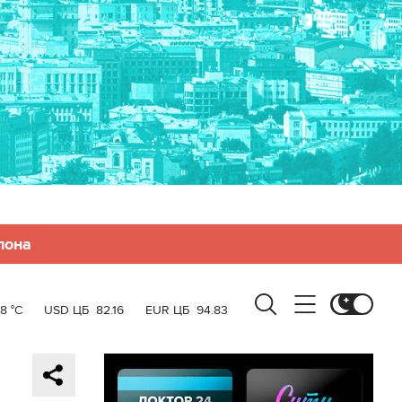
лона
8 °C
USD ЦБ
82.16
EUR ЦБ
94.83