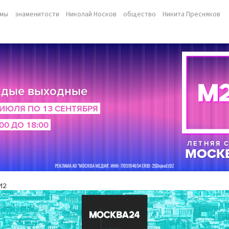
ммы
знаменитости
Николай Носков
общество
Никита Пресняков
И2