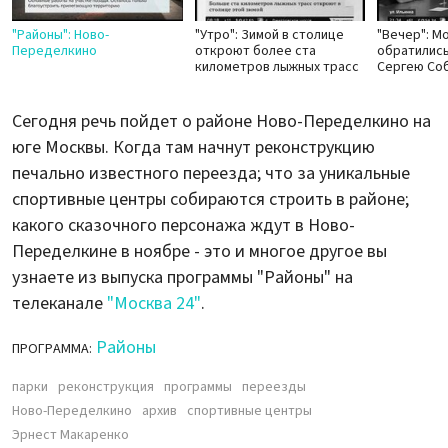
"Районы": Ново-
"Утро": Зимой в столице
"Вечер": М
Переделкино
откроют более ста
обратились
километров лыжных трасс
Сергею Со
Сегодня речь пойдет о районе Ново-Переделкино на
юге Москвы. Когда там начнут реконструкцию
печально известного переезда; что за уникальные
спортивные центры собираются строить в районе;
какого сказочного персонажа ждут в Ново-
Переделкине в ноябре - это и многое другое вы
узнаете из выпуска программы "Районы" на
телеканале
"Москва 24"
.
Районы
ПРОГРАММА:
парки
реконструкция
программы
переезды
Ново-Переделкино
архив
спортивные центры
Эрнест Макаренко