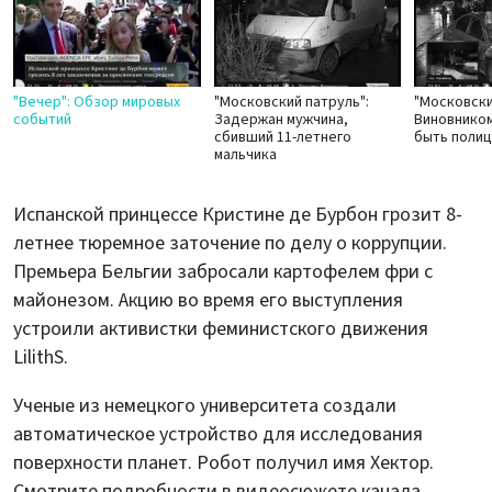
"Вечер": Обзор мировых
"Московский патруль":
"Московски
событий
Задержан мужчина,
Виновнико
сбивший 11-летнего
быть поли
мальчика
Испанской принцессе Кристине де Бурбон грозит 8-
летнее тюремное заточение по делу о коррупции.
Премьера Бельгии забросали картофелем фри с
майонезом. Акцию во время его выступления
устроили активистки феминистского движения
LilithS.
Ученые из немецкого университета создали
автоматическое устройство для исследования
поверхности планет. Робот получил имя Хектор.
Смотрите подробности в видеосюжете канала