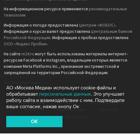
На информационном ресурсе применяются
рекомендательные
технологии
Информация о погоде предоставлена
Центром «ФОБОС»
.
Информация о курсах валют предоставлена
Центральным банком
Российской Федерации
. Информация о пробках предоставлена
ООО «Яндекс.Пробки»
.
На сайте
m24.ru
могут быть использованы материалы интернет-
ресурсов Facebook и Instagram, владельцем которых является
компания Meta Platforms Inc., признанная экстремистской и
запрещённой на территории Российской Федерации.
Партнёр Рамблера
АО «Москва Медиа» использует cookie-файлы и
обрабатывает
персональные данные
. Это улучшает
работу сайта и взаимодействие с ним. Подтвердите
Москва Медиа
Москва 24
Москва Доверие
ваше согласие, нажав кнопу Ок
Москва FM
Радио Москвы
Capital FM
Агентство "Москва"
OK