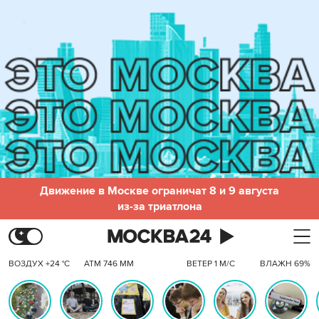
Движение в Москве ограничат 8 и 9 августа
из-за триатлона
ВОЗДУХ +24 °C
АТМ 746 ММ
ВЕТЕР 1 М/С
ВЛАЖН 69%