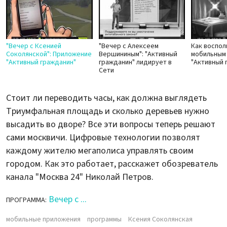
"Вечер с Ксенией
"Вечер с Алексеем
Как воспол
Соколянской": Приложение
Вершининым": "Активный
мобильным
"Активный гражданин"
гражданин" лидирует в
"Активный 
Сети
Стоит ли переводить часы, как должна выглядеть
Триумфальная площадь и сколько деревьев нужно
высадить во дворе? Все эти вопросы теперь решают
сами москвичи. Цифровые технологии позволят
каждому жителю мегаполиса управлять своим
городом. Как это работает, расскажет обозреватель
канала "Москва 24" Николай Петров.
Вечер с ...
ПРОГРАММА:
мобильные приложения
программы
Ксения Соколянская