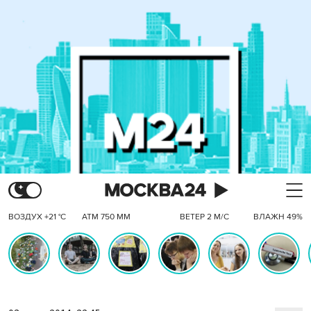
ВОЗДУХ +21 °C
АТМ 750 ММ
ВЕТЕР 2 М/С
ВЛАЖН 49%