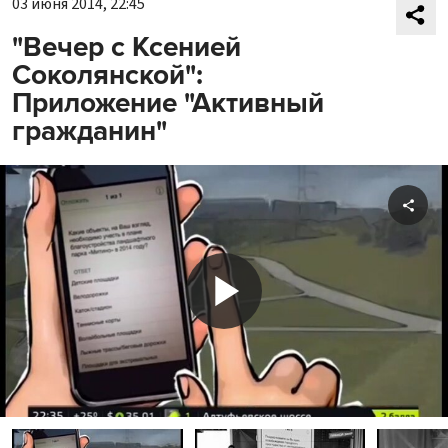
03 июня 2014, 22:45
"Вечер с Ксенией
Соколянской":
Приложение "Активный
гражданин"
Shar
Play
Video