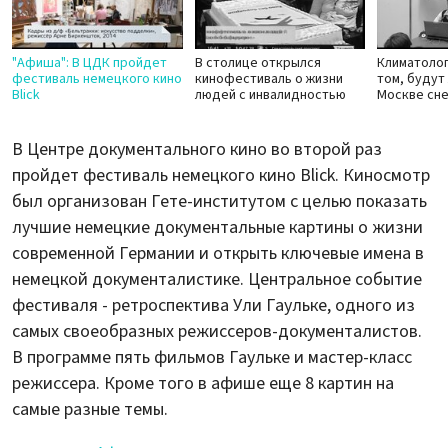
"Афиша": В ЦДК пройдет
В столице открылся
Климатолог
фестиваль немецкого кино
кинофестиваль о жизни
том, будут
Blick
людей с инвалидностью
Москве сн
В Центре документального кино во второй раз
пройдет фестиваль немецкого кино Blick. Киносмотр
был организован Гете-институтом с целью показать
лучшие немецкие документальные картины о жизни
современной Германии и открыть ключевые имена в
немецкой документалистике. Центральное событие
фестиваля - ретроспектива Ули Гаульке, одного из
самых своеобразных режиссеров-документалистов.
В программе пять фильмов Гаульке и мастер-класс
режиссера. Кроме того в афише еще 8 картин на
самые разные темы.