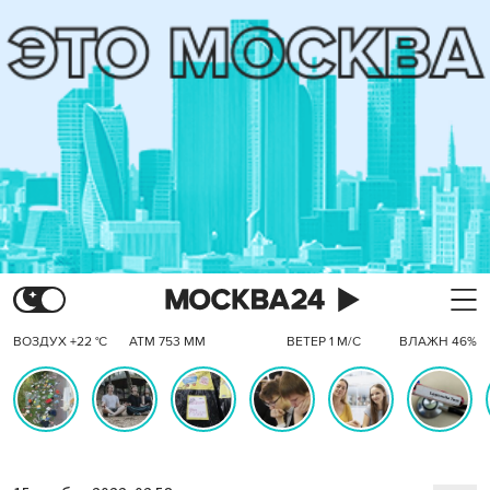
ВОЗДУХ +22 °C
АТМ 753 ММ
ВЕТЕР 1 М/С
ВЛАЖН 46%