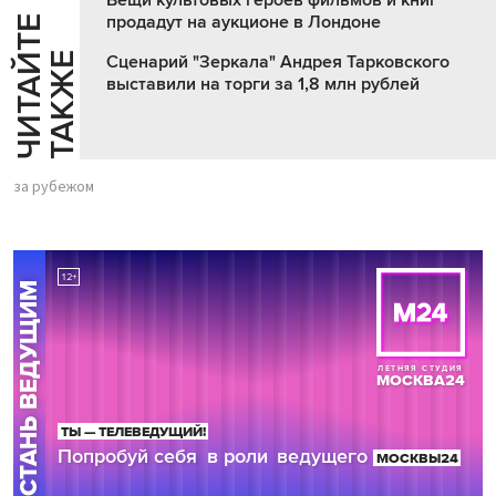
продадут на аукционе в Лондоне
Ч
И
Т
А
Т
Е
Т
А
К
Ж
Й
Е
Сценарий "Зеркала" Андрея Тарковского
выставили на торги за 1,8 млн рублей
за рубежом