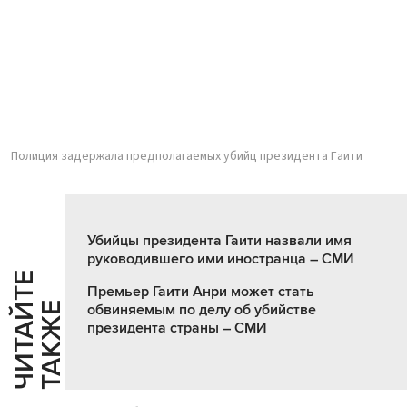
Полиция задержала предполагаемых убийц президента Гаити
Убийцы президента Гаити назвали имя
руководившего ими иностранца – СМИ
Ч
И
Т
А
Т
Е
Т
А
К
Ж
Премьер Гаити Анри может стать
Й
Е
обвиняемым по делу об убийстве
президента страны – СМИ