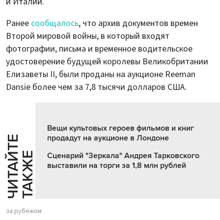
и Италии.
Ранее
сообщалось
, что архив документов времен
Второй мировой войны, в который входят
фотографии, письма и временное водительское
удостоверение будущей королевы Великобритании
Елизаветы II, были проданы на аукционе Reeman
Dansie более чем за 7,8 тысячи долларов США.
Вещи культовых героев фильмов и книг
продадут на аукционе в Лондоне
Ч
И
Т
А
Т
Е
Т
А
К
Ж
Й
Е
Сценарий "Зеркала" Андрея Тарковского
выставили на торги за 1,8 млн рублей
за рубежом