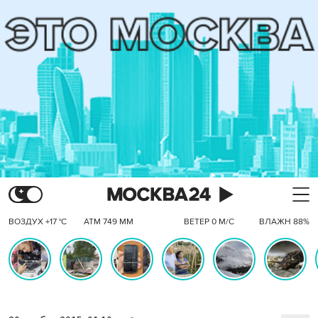
ВОЗДУХ +17 °C
АТМ 749 ММ
ВЕТЕР 0 М/С
ВЛАЖН 88%