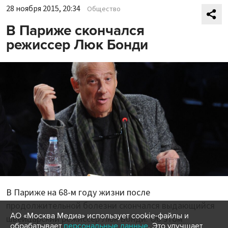
28 ноября 2015, 20:34
Общество
В Париже скончался
режиссер Люк Бонди
В Париже на 68-м году жизни после
продолжительной болезни скончался выдающийся
АО «Москва Медиа» использует cookie-файлы и
швейцарский режиссер Люк Бонди. Об этом
обрабатывает
персональные данные
. Это улучшает