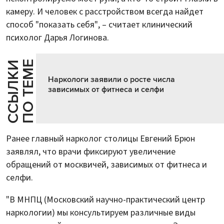
камеру. И человек с расстройством всегда найдет
способ "показать себя", – считает клинический
психолог Дарья Логинова.
Е
С
С
Ы
Л
К
И
П
О
Т
Е
М
Наркологи заявили о росте числа
зависимых от фитнеса и селфи
Ранее главный нарколог столицы Евгений Брюн
заявлял, что врачи фиксируют увеличение
обращений от москвичей, зависимых от фитнеса и
селфи.
"В МНПЦ (Московский научно-практический центр
наркологии) мы консультируем различные виды