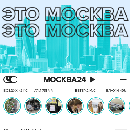
ВОЗДУХ +21 °C
АТМ 751 ММ
ВЕТЕР 2 М/С
ВЛАЖН 49%