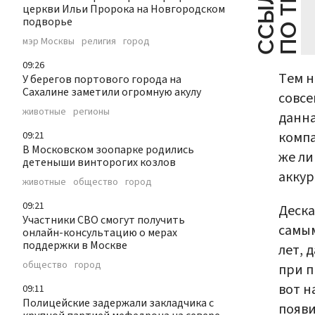
С
С
Ы
Л
К
И
П
О
Т
Е
М
Е
церкви Ильи Пророка на Новгородском
подворье
мэр Москвы
религия
город
09:26
Тем н
У берегов портового города на
Сахалине заметили огромную акулу
совсе
животные
регионы
данна
компа
09:21
В Московском зоопарке родились
же ли
детеныши винторогих козлов
аккур
животные
общество
город
09:21
Деска
Участники СВО смогут получить
самым
онлайн-консультацию о мерах
поддержки в Москве
лет, 
общество
город
при п
вот н
09:11
Полицейские задержали закладчика с
появи