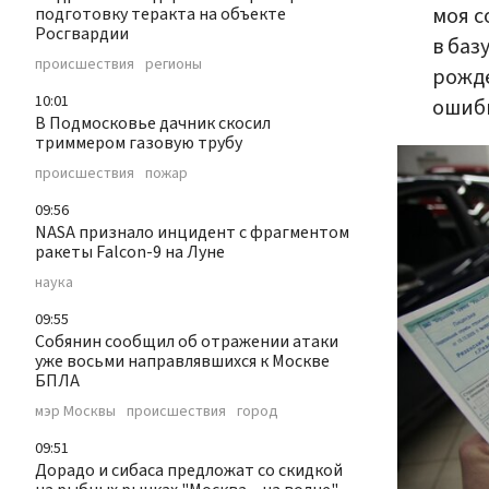
моя с
подготовку теракта на объекте
Росгвардии
в баз
происшествия
регионы
рожде
10:01
ошиби
В Подмосковье дачник скосил
триммером газовую трубу
происшествия
пожар
09:56
NASA признало инцидент с фрагментом
ракеты Falcon-9 на Луне
наука
09:55
Собянин сообщил об отражении атаки
уже восьми направлявшихся к Москве
БПЛА
мэр Москвы
происшествия
город
09:51
Дорадо и сибаса предложат со скидкой