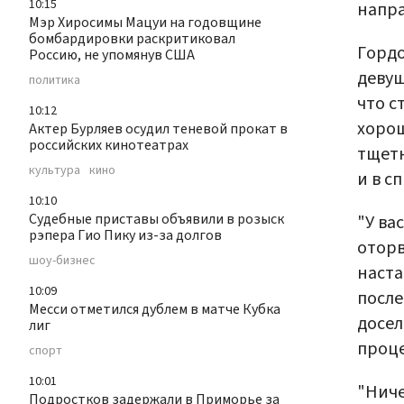
10:15
напра
Мэр Хиросимы Мацуи на годовщине
бомбардировки раскритиковал
Гордо
Россию, не упомянув США
девуш
политика
что с
10:12
хорош
Актер Бурляев осудил теневой прокат в
российских кинотеатрах
тщетн
культура
кино
и в с
10:10
Судебные приставы объявили в розыск
"У ва
рэпера Гио Пику из-за долгов
оторв
шоу-бизнес
наста
10:09
после
Месси отметился дублем в матче Кубка
досел
лиг
проце
спорт
10:01
"Ниче
Подростков задержали в Приморье за