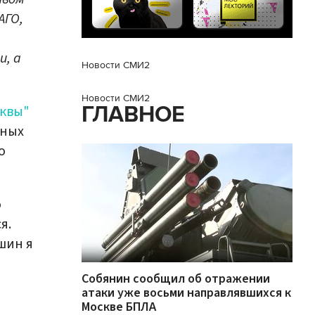
АГО,
и, а
Новости СМИ2
Новости СМИ2
ГЛАВНОЕ
квы"
тных
о
о
я.
шин я
Собянин сообщил об отражении
атаки уже восьми направлявшихся к
Москве БПЛА