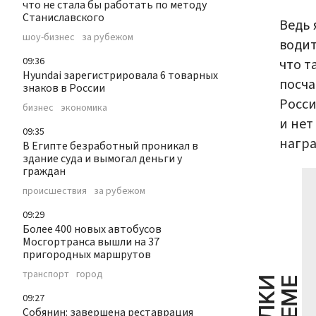
что не стала бы работать по методу
Станиславского
Ведь 
шоу-бизнес
за рубежом
водит
09:36
что т
Hyundai зарегистрировала 6 товарных
посча
знаков в России
Росси
бизнес
экономика
и нет
09:35
награ
В Египте безработный проникал в
здание суда и вымогал деньги у
граждан
происшествия
за рубежом
09:29
Более 400 новых автобусов
Мосгортранса вышли на 37
пригородных маршрутов
транспорт
город
09:27
Собянин: завершена реставрация