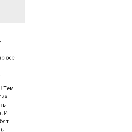
о
но все
.
! Тем
гих
ить
. И
ебят
ть