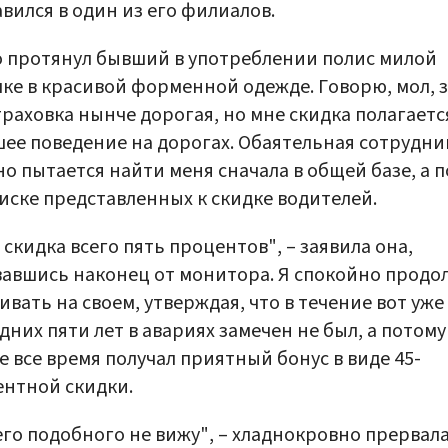
вился в один из его филиалов.
 протянул бывший в употреблении полис милой
ке в красивой форменной одежде. Говорю, мол, 
траховка нынче дорогая, но мне скидка полагаетс
ее поведение на дорогах. Обаятельная сотрудни
о пытается найти меня сначала в общей базе, а 
писке представленных к скидке водителей.
с скидка всего пять процентов", – заявила она,
авшись наконец от монитора. Я спокойно прод
ивать на своем, утверждая, что в течение вот уже
дних пяти лет в авариях замечен не был, а потому
е все время получал приятный бонус в виде 45-
нтной скидки.
го подобного не вижу", – хладнокровно прервал