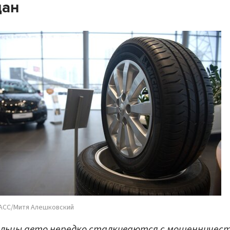
дан
АСС/Митя Алешковский
льцы авто нередко сталкиваются с мошенничес