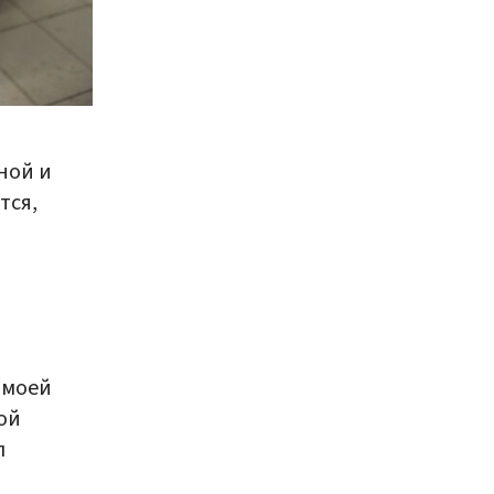
ной и
тся,
 моей
ой
л