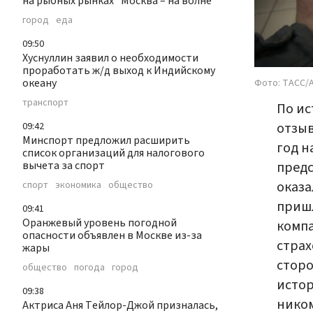
на рыбных рынках "Москва – на волне"
город
еда
09:50
Хуснуллин заявил о необходимости
проработать ж/д выход к Индийскому
океану
Фото: ТАСС/
транспорт
По ис
отзыв
09:42
Минспорт предложил расширить
год н
список организаций для налогового
предс
вычета за спорт
оказа
спорт
экономика
общество
пришл
09:41
Оранжевый уровень погодной
компа
опасности объявлен в Москве из-за
страх
жары
сторо
общество
погода
город
истор
09:38
ником
Актриса Аня Тейлор-Джой призналась,