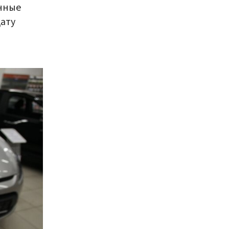
анные
ату