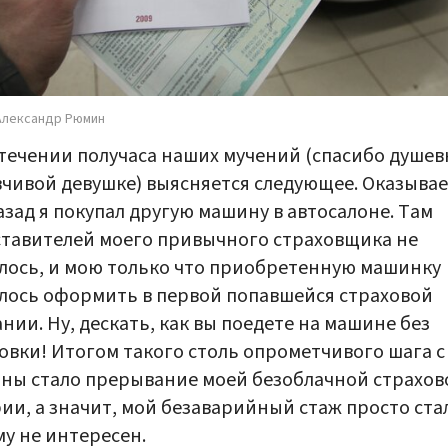
Александр Рюмин
течении получаса наших мучений (спасибо душев
чивой девушке) выясняется следующее. Оказывае
азад я покупал другую машину в автосалоне. Там
тавителей моего привычного страховщика не
лось, и мою только что приобретенную машинку
ось оформить в первой попавшейся страховой
нии. Ну, дескать, как вы поедете на машине без
овки! Итогом такого столь опрометчивого шага с
ны стало прерывание моей безоблачной страхов
ии, а значит, мой безаварийный стаж просто ста
у не интересен.