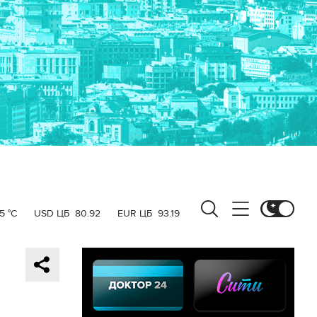
5 °C
USD ЦБ
80.92
EUR ЦБ
93.19