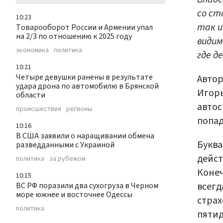
со ст
10:23
так и
Товарооборот России и Армении упал
на 2/3 по отношению к 2025 году
видим
экономика
политика
где д
10:21
Четыре девушки ранены в результате
Автор
удара дрона по автомобилю в Брянской
Игорь
области
автос
происшествия
регионы
попад
10:16
В США заявили о наращивании обмена
Буква
разведданными с Украиной
дейст
политика
за рубежом
Конеч
10:15
всегд
ВС РФ поразили два сухогруза в Черном
море южнее и восточнее Одессы
страх
политика
пятид