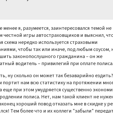
е менее я, разумеется, заинтересовался темой не
м честной игры автостраховщиков и выяснил, чт
я схема нередко используется страховыми
ниями, чтобы так или иначе, под любым соусом, 
шить законопослушного гражданина – он же
атный водитель – привилегий при оплате полиса
ть, ну сколько он может так безаварийно ездить?
 портит нам всю статистику на протяжении мно
да еще при этом умудряется существенно эконом
родлении полиса. Нет, нам такой клиент не нужен
аконец хороший повод отказать мне в скидке у р
лся! Тем более что и их коллеги "забыли" переда