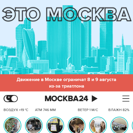
Движение в Москве ограничат 8 и 9 августа
из-за триатлона
ВОЗДУХ +19 °C
АТМ 746 ММ
ВЕТЕР 1 М/С
ВЛАЖН 82%