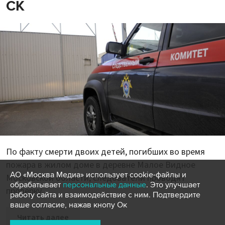
СК
По факту смерти двоих детей, погибших во время
пожара в жилом доме в деревне Малое Видное
АО «Москва Медиа» использует cookie-файлы и
Московской области, следователи проводят
обрабатывает
персональные данные
. Это улучшает
проверку.
работу сайта и взаимодействие с ним. Подтвердите
ваше согласие, нажав кнопу Ок
Читать далее