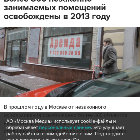
занимаемых помещений
освобождены в 2013 году
В прошлом году в Москве от незаконного
использования освобождено более 800 объектов
АО «Москва Медиа» использует cookie-файлы и
нежилого фонда, информирует пресс-служба
обрабатывает
персональные данные
. Это улучшает
столичного департамента городского имущества.
работу сайта и взаимодействие с ним. Подтвердите