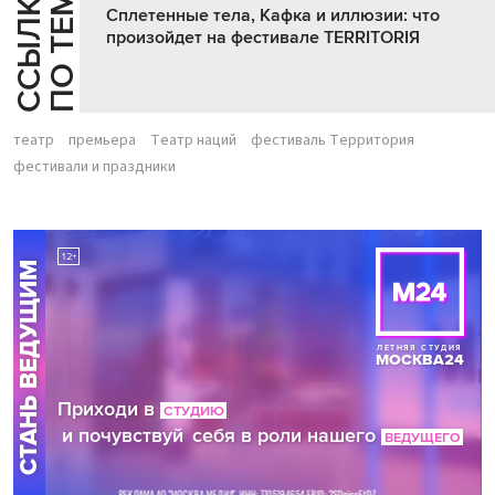
Е
С
С
Ы
Л
К
И
П
О
Т
Е
М
Сплетенные тела, Кафка и иллюзии: что
произойдет на фестивале TERRITORIЯ
театр
премьера
Театр наций
фестиваль Территория
фестивали и праздники