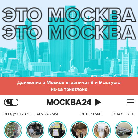
Движение в Москве ограничат 8 и 9 августа
из-за триатлона
ВОЗДУХ +23 °C
АТМ 746 ММ
ВЕТЕР 1 М/С
ВЛАЖН 73%