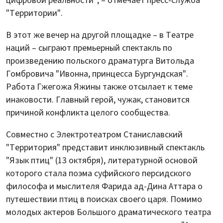
цифровой реальности", – отмечает пресс-служба
"Территории".
В этот же вечер на другой площадке – в Театре
наций – сыграют премьерный спектакль по
произведению польского драматурга Витольда
Гомбровича "Ивонна, принцесса Бургундская".
Работа Гжегожа Яжины также отсылает к теме
инаковости. Главный герой, чужак, становится
причиной конфликта целого сообщества.
Совместно с Электротеатром Станиславский
"Территория" представит инклюзивный спектакль
"Язык птиц" (13 октября), литературной основой
которого стала поэма суфийского персидского
философа и мыслителя Фарида ад-Дина Аттара о
путешествии птиц в поисках своего царя. Помимо
молодых актеров Большого драматического театра