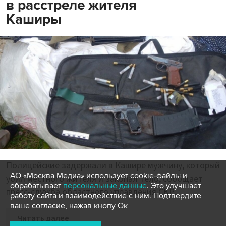
в расстреле жителя
Каширы
Полицейские задержали в Кашире мужчину, который
АО «Москва Медиа» использует cookie-файлы и
убил местного жителя и закопал тело, сообщает
обрабатывает
персональные данные
. Это улучшает
пресс-служба областного управления СКР.
работу сайта и взаимодействие с ним. Подтвердите
ваше согласие, нажав кнопу Ок
Читать далее