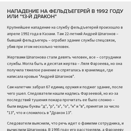
НАПАДЕНИЕ НА ФЕЛЬДЪЕГЕРЕЙ В 1992 ГОДУ
ИЛИ "13-Й ДРАКОН"
Крупнейшее нападение на службу фельдъегерей произошло в
апреле 1992 года в Казани. Там 22-летний Андрей Шпагонов –
бывший фельдъегерь – ограбил здание службы спецсвязи,
убив при этом несколько человек.
Жертвами Шпагонова стали девять человек, все – сотрудники
службы. Могла быть и десятая жертва – Ляля Фарзеева, но она
получила тяжелое ранение и спряталась в хранилище, где
написала кровью "Андрей Шпагонов".
Сам налетчик забрал 67 единиц оружия и поджег здание, после
чего ушел. Следователи нашли надпись Фарзеевой, но из-за
последствий тушения пожара прочитать ее было сложно –
были видны буквы "д", "р", "а", "о", "н" и "в", принятая за число
"13", что и сложилось в "Дракон 13".
Следователи выяснили, что речь идет о фамилии сотрудника, и
вычислили Шпагонова. В 1995 году его расстреляли, а Фарзееву