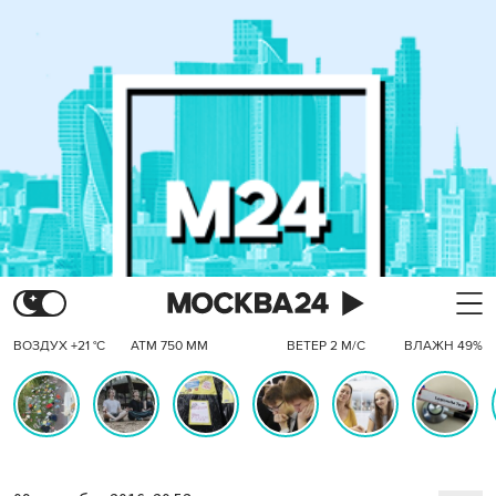
ВОЗДУХ +21 °C
АТМ 750 ММ
ВЕТЕР 2 М/С
ВЛАЖН 49%