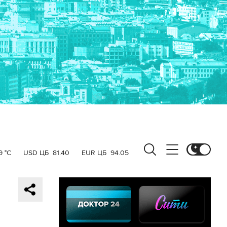
9 °C
USD ЦБ
81.40
EUR ЦБ
94.05