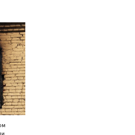
ом
ди