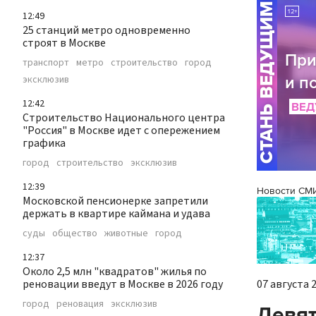
12:49
25 станций метро одновременно
строят в Москве
транспорт
метро
строительство
город
эксклюзив
12:42
Строительство Национального центра
"Россия" в Москве идет с опережением
графика
город
строительство
эксклюзив
12:39
Новости СМ
Московской пенсионерке запретили
держать в квартире каймана и удава
суды
общество
животные
город
12:37
Около 2,5 млн "квадратов" жилья по
07 августа 2
реновации введут в Москве в 2026 году
город
реновация
эксклюзив
Девят