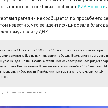
 спустя 16 лет после теракта 11 сентября установ
сть одного из погибших, сообщает
РИА Новости
.
ертвы трагедии не сообщается по просьбе его с
том известно, что ее идентифицировали благод
денному анализу ДНК.
я терактов 11 сентября 2001 года 19 террористов захватили четыре
рских самолета. Два из них направили на башни Всемирного торгового 
н упал на здание Пентагона. Оставшийся самолет разбился рядом с го
лл в штате Пенсильвания. В результате атаки погибли 2977 человек. 24
я пропавшими без вести. Погибшими при терактах также числятся 19
стов.
ДНК
анализы
жизнь в мире