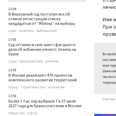
В США
лично
13:06
В Верховный суд поступил иск об
Имя ж
отмене регистрации списка
кандидатов от "Яблока" на выборы
При э
суды
политика
выборы2026
прове
13:05
Суд оставил в силе арест фигуранта
дела об избиении ученого Зезина на
Урале
Во врем
пассажи
суды
происшествия
регионы
еще оди
12:58
Шанксви
В Москве реализуют 470 проектов
числятс
комплексного развития территорий
террори
город
строительство
эксклюзив
12:58
жертвы
Более 1 тыс пар выбрали 7 и 27 июля
2027 года для бракосочетания в Москве
общество
город