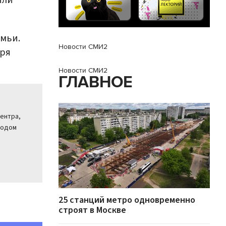
или
емьи.
Новости СМИ2
аря
Новости СМИ2
ГЛАВНОЕ
центра,
родом
25 станций метро одновременно
строят в Москве