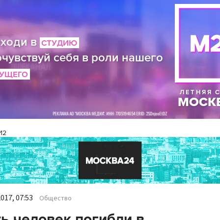
И2
017, 07:53
Общество
ь человек погибли в