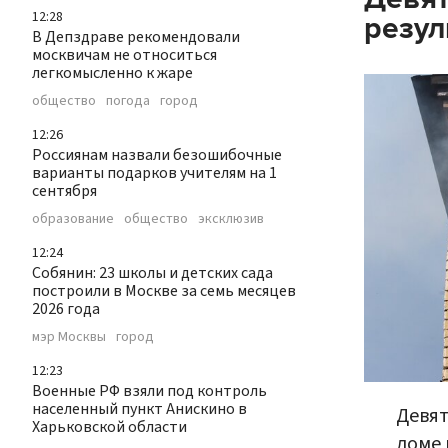
12:28
резул
В Депздраве рекомендовали
москвичам не относиться
легкомысленно к жаре
общество
погода
город
12:26
Россиянам назвали безошибочные
варианты подарков учителям на 1
сентября
образование
общество
эксклюзив
12:24
Собянин: 23 школы и детских сада
построили в Москве за семь месяцев
2026 года
мэр Москвы
город
12:23
Военные РФ взяли под контроль
населенный пункт Анискино в
Девят
Харьковской области
доме 