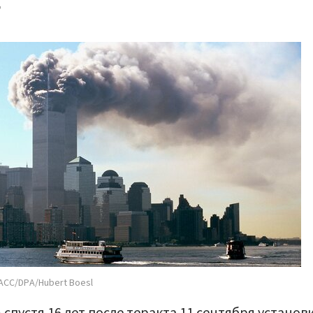
т
АСС/DPA/Hubert Boesl