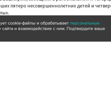
ших пятеро несовершеннолетних детей и четвер
лых.
ует cookie-файлы и обрабатывает
персональные
ать далее
ту сайта и взаимодействие с ним. Подтвердите ваше