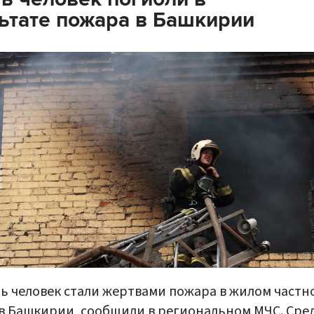
ьтате пожара в Башкирии
ь человек стали жертвами пожара в жилом частн
в Башкирии, сообщили в региональном МЧС. Сре