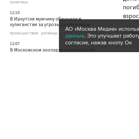
политика
погиб
12:10
взрос
В Иркутске мужчину обвинили в
хулиганстве за угрозы детям ножом
АО «Москва Медиа» использ
Чит
происшествия
регионы
данные
. Это улучшает рабо
согласие, нажав кнопу Ок
12:07
В Московском зоопарке появились на
свет птенцы красного фламинго
животные
город
12:05
Московские хирурги восстановили
мужчине почти отрезанную руку
медицина
общество
город
12:03
Верховный суд запретил лишать прав
за пьяную езду, если личность водителя
не установлена
суды
происшествия
транспорт
авто