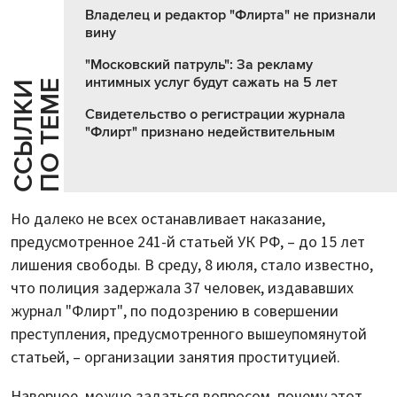
Владелец и редактор "Флирта" не признали
вину
"Московский патруль": За рекламу
интимных услуг будут сажать на 5 лет
Е
С
С
Ы
Л
К
И
П
О
Т
Е
М
Свидетельство о регистрации журнала
"Флирт" признано недействительным
Но далеко не всех останавливает наказание,
предусмотренное 241-й статьей УК РФ, – до 15 лет
лишения свободы. В среду, 8 июля, стало известно,
что полиция задержала 37 человек, издававших
журнал "Флирт", по подозрению в совершении
преступления, предусмотренного вышеупомянутой
статьей, – организации занятия проституцией.
Наверное, можно задаться вопросом, почему этот