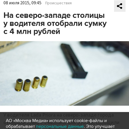
08 июля 2015, 09:45
Происшествия
На северо-западе столицы
у водителя отобрали сумку
с 4 млн рублей
У водителя Lada Priora на северо-западе города
АО «Москва Медиа» использует cookie-файлы и
отобрали сумку с 4 миллионами рублей, сообщили
обрабатывает
персональные данные
. Это улучшает