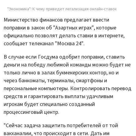
"Экономика": К чему приведет легализация онлайн-ставок
Министерство финансов предлагает ввести
поправки в закон об "Азартных играх", которые
официально позволят делать ставки в интернете,
сообщает телеканал "Москва 24".
В случае если Госдума одобрит поправки, ставить
деньги на победу любимой команды можно будет не
только лично в залах букмекерских контор, но и
через банкоматы, терминалы, смартфоны и
персональные компьютеры. Контролировать перевод
средств и гарантировать выплаты удачливым
игрокам будет специально созданный
процессинговый центр.
"Сейчас задача защитить потребителей от той
вакханалии, что происходит в сети. Дать им