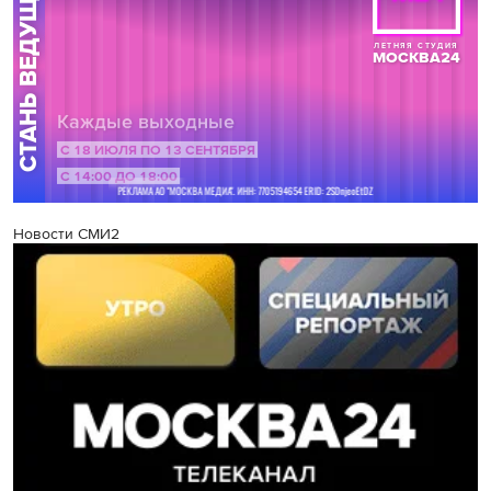
Новости СМИ2