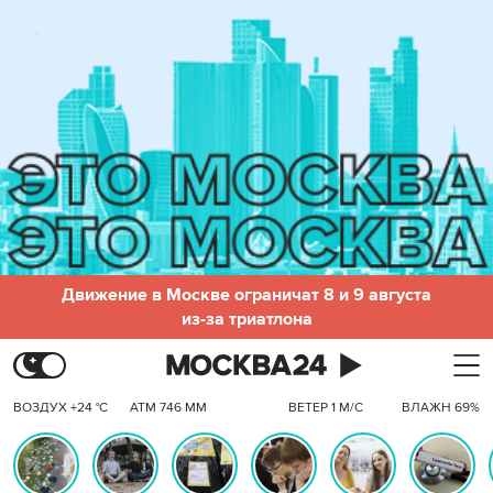
Движение в Москве ограничат 8 и 9 августа
из-за триатлона
ВОЗДУХ +24 °C
АТМ 746 ММ
ВЕТЕР 1 М/С
ВЛАЖН 69%