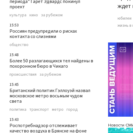
периода" Гарет Эдвардс покинул
ждет 
проект
культура
кино
за рубежом
юбилеи
15:53
жизнь в
Россиян предупредили о рисках
контакта со слизнями
общество
15:48
Более 50 разлагающихся тел найдены в
похоронном бюро в Чикаго
происшествия
за рубежом
15:45
Британский политик Гэллоуэй назвал
московское метро восьмым чудом
света
политика
транспорт
метро
город
15:43
Роспотребнадзор отслеживает
Новости СМ
качество воздуха в Брянске на фоне