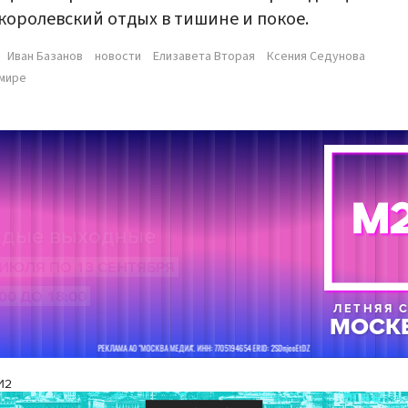
королевский отдых в тишине и покое.
Иван Базанов
новости
Елизавета Вторая
Ксения Седунова
 мире
И2