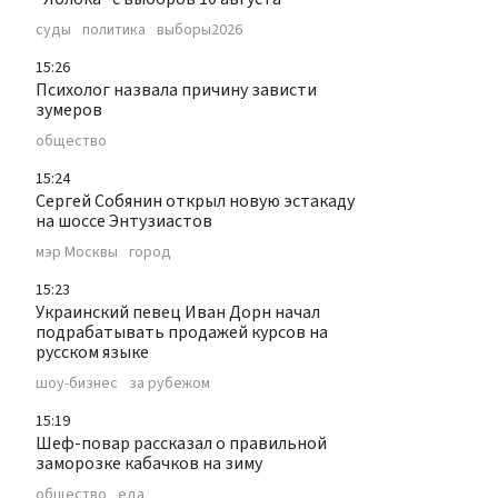
суды
политика
выборы2026
15:26
Психолог назвала причину зависти
зумеров
общество
15:24
Сергей Собянин открыл новую эстакаду
на шоссе Энтузиастов
мэр Москвы
город
15:23
Украинский певец Иван Дорн начал
подрабатывать продажей курсов на
русском языке
шоу-бизнес
за рубежом
15:19
Шеф-повар рассказал о правильной
заморозке кабачков на зиму
общество
еда