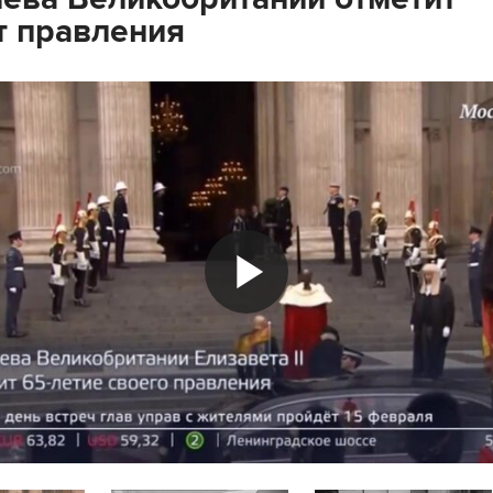
т правления
Play
Video