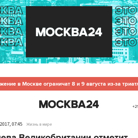
жение в Москве ограничат 8 и 9 августа из-за триат
+2
2017, 07:45
Жизнь в мире
ева Великобритании отметит