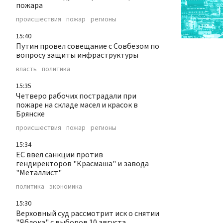
пожара
происшествия
пожар
регионы
15:40
Путин провел совещание с Совбезом по
вопросу защиты инфраструктуры
власть
политика
15:35
Четверо рабочих пострадали при
пожаре на складе масел и красок в
Брянске
происшествия
пожар
регионы
15:34
ЕС ввел санкции против
гендиректоров "Красмаша" и завода
"Металлист"
политика
экономика
15:30
Верховный суд рассмотрит иск о снятии
"Яблока" с выборов 10 августа