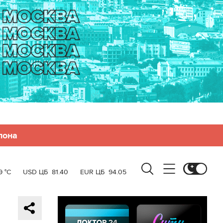
лона
9 °C
USD ЦБ
81.40
EUR ЦБ
94.05