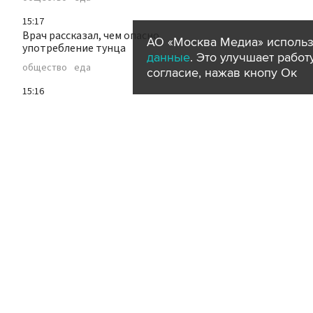
15:17
Врач рассказал, чем опасно
АО «Москва Медиа» использ
употребление тунца
данные
. Это улучшает рабо
общество
еда
согласие, нажав кнопу Ок
15:16
МАК начал расследование аварии
самолета Cessna в Иркутской области
происшествия
регионы
15:14
"Лето в Москве" приглашает на
мероприятие "День героя" в парк
Дружбы
город
спорт
15:03
"Аэрофлот" возобновит рейсы из
Москвы в Абу-Даби с 1 октября
транспорт