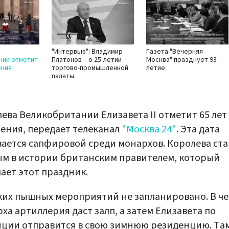
"Интервью": Владимир
Газета "Вечерняя
нии отметит
Платонов – о 25-летии
Москва" празднует 93-
ения
торгово-промышленной
летие
палаты
ева Великобритании Елизавета II отметит 65 лет
ения, передает телеканал
"Москва 24"
. Эта дата
ается сапфировой среди монархов. Королева ста
м в истории британским правителем, который
ает этот праздник.
их пышных мероприятий не запланировано. В че
ха артиллерия даст залп, а затем Елизавета по
ции отправится в свою зимнюю резиденцию. Там