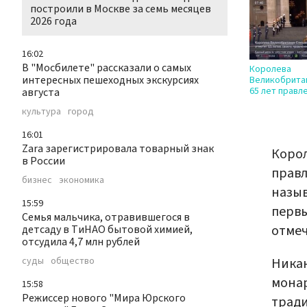
построили в Москве за семь месяцев
2026 года
16:02
В "Мосбилете" рассказали о самых
Королева
интересных пешеходных экскурсиях
Великобрита
65 лет правл
августа
культура
город
16:01
Zara зарегистрировала товарный знак
Корол
в России
правл
бизнес
экономика
назыв
15:59
первы
Семья мальчика, отравившегося в
отмеч
детсаду в ТиНАО бытовой химией,
отсудила 4,7 млн рублей
суды
общество
Никак
монар
15:58
Режиссер нового "Мира Юрского
тради